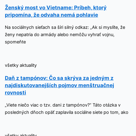
Ženský most vo Vietname: Príbeh, ktorý
pripomína, že odvaha nemá pohlavie
Na sociálnych sieťach sa šíri silný odkaz: „Ak si myslíte, že
ženy nepatria do armády alebo nemôžu vyhrať vojnu,
spomeňte
všetky aktuality
Daň z tampónov: Čo sa skrýva za jedným z
najdiskutovanejších pojmov menštruačnej
rovnosti
„Viete niečo viac o tzv. dani z tampónov?“ Táto otázka v
posledných dňoch opäť zaplavila sociálne siete po tom, ako
všetky aktuality