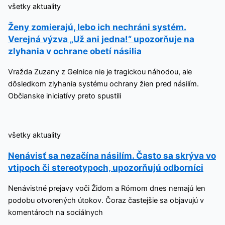
všetky aktuality
Ženy zomierajú, lebo ich nechráni systém.
Verejná výzva „Už ani jedna!“ upozorňuje na
zlyhania v ochrane obetí násilia
Vražda Zuzany z Gelnice nie je tragickou náhodou, ale
dôsledkom zlyhania systému ochrany žien pred násilím.
Občianske iniciatívy preto spustili
všetky aktuality
Nenávisť sa nezačína násilím. Často sa skrýva vo
vtipoch či stereotypoch, upozorňujú odborníci
Nenávistné prejavy voči Židom a Rómom dnes nemajú len
podobu otvorených útokov. Čoraz častejšie sa objavujú v
komentároch na sociálnych