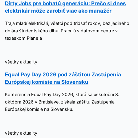
Dirty Jobs pre bohatú generáciu: Prečo si dnes
elektrikár môže zarobiť viac ako manažér
Traja mladí elektrikári, všetci pod tridsať rokov, bez jediného
dolára študentského dlhu. Pracujú v dátovom centre v
texaskom Plane a
všetky aktuality
Equal Pay Day 2026 pod záštitou Zastúpenia
Európskej komisie na Slovensku
Konferencia Equal Pay Day 2026, ktorá sa uskutoční 8.
októbra 2026 v Bratislave, získala záštitu Zastúpenia
Európskej komisie na Slovensku.
všetky aktuality