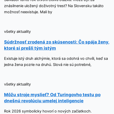
znásilnenie uložený doživotný trest? Na Slovensku takáto
možnosť neexistuje. Mali by
všetky aktuality
Súdržnosť zrodená zo skúsenosti: Čo spája ženy,
ktoré si prešli tým istým
Existuje istý druh alchýmie, ktorá sa odohrá vo chvíli, keď sa
jedna žena pozrie na druhú. Slová nie sú potrebné,
všetky aktuality
Môžu stroje myslieť? Od Turingovho testu po
dnešnú revolúciu umelej inteligencie
Rok 2026 symbolicky hovorí o nových začiatkoch.