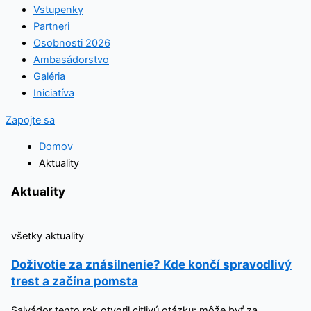
Vstupenky
Partneri
Osobnosti 2026
Ambasádorstvo
Galéria
Iniciatíva
Zapojte sa
Domov
Aktuality
Aktuality
všetky aktuality
Doživotie za znásilnenie? Kde končí spravodlivý
trest a začína pomsta
Salvádor tento rok otvoril citlivú otázku: môže byť za