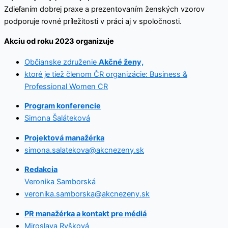
Zdieľaním dobrej praxe a prezentovaním ženských vzorov
podporuje rovné príležitosti v práci aj v spoločnosti.
Akciu od roku 2023 organizuje
Občianske združenie
Akčné ženy,
ktoré je tiež členom ČR organizácie: Business &
Professional Women CR
Program konferencie
Simona Šaláteková
Projektová manažérka
simona.salatekova@akcnezeny.sk
Redakcia
Veronika Samborská
veronika.samborska@akcnezeny.sk
PR manažérka a kontakt pre médiá
Miroslava Ryšková