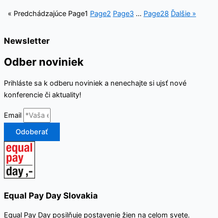
« Predchádzajúce
Page
1
Page
2
Page
3
…
Page
28
Ďalšie »
Newsletter
Odber noviniek
Prihláste sa k odberu noviniek a nenechajte si ujsť nové
konferencie či aktuality!
Email
Odoberať
Equal Pay Day Slovakia
Equal Pay Day posilňuje postavenie žien na celom svete.