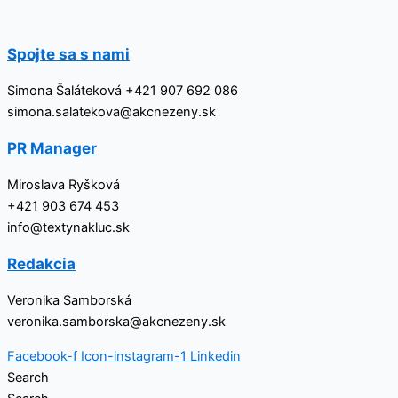
Přeskočit
na
obsah
Spojte sa s nami
Simona Šaláteková +421 907 692 086
simona.salatekova@akcnezeny.sk
PR Manager
Miroslava Ryšková
+421 903 674 453
info@textynakluc.sk
Redakcia
Veronika Samborská
veronika.samborska@akcnezeny.sk
Facebook-f
Icon-instagram-1
Linkedin
Search