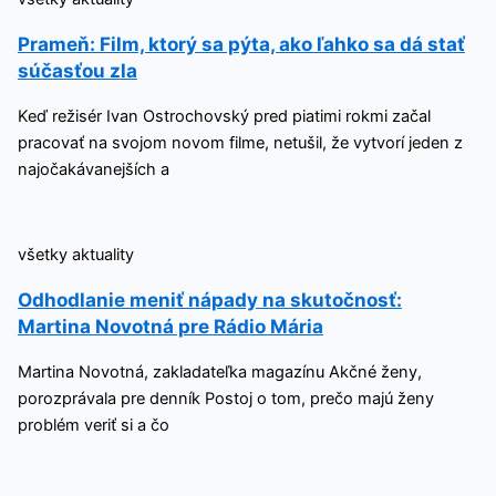
Prameň: Film, ktorý sa pýta, ako ľahko sa dá stať
súčasťou zla
Keď režisér Ivan Ostrochovský pred piatimi rokmi začal
pracovať na svojom novom filme, netušil, že vytvorí jeden z
najočakávanejších a
všetky aktuality
Odhodlanie meniť nápady na skutočnosť:
Martina Novotná pre Rádio Mária
Martina Novotná, zakladateľka magazínu Akčné ženy,
porozprávala pre denník Postoj o tom, prečo majú ženy
problém veriť si a čo