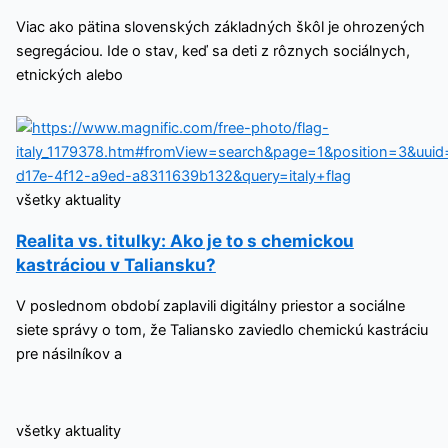
Viac ako pätina slovenských základných škôl je ohrozených
segregáciou. Ide o stav, keď sa deti z rôznych sociálnych,
etnických alebo
všetky aktuality
Realita vs. titulky: Ako je to s chemickou
kastráciou v Taliansku?
V poslednom období zaplavili digitálny priestor a sociálne
siete správy o tom, že Taliansko zaviedlo chemickú kastráciu
pre násilníkov a
všetky aktuality