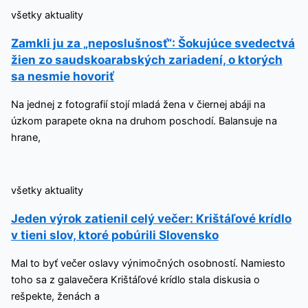
všetky aktuality
Zamkli ju za „neposlušnosť“: Šokujúce svedectvá
žien zo saudskoarabských zariadení, o ktorých
sa nesmie hovoriť
Na jednej z fotografií stojí mladá žena v čiernej abáji na
úzkom parapete okna na druhom poschodí. Balansuje na
hrane,
všetky aktuality
Jeden výrok zatienil celý večer: Krištáľové krídlo
v tieni slov, ktoré pobúrili Slovensko
Mal to byť večer oslavy výnimočných osobností. Namiesto
toho sa z galavečera Krištáľové krídlo stala diskusia o
rešpekte, ženách a