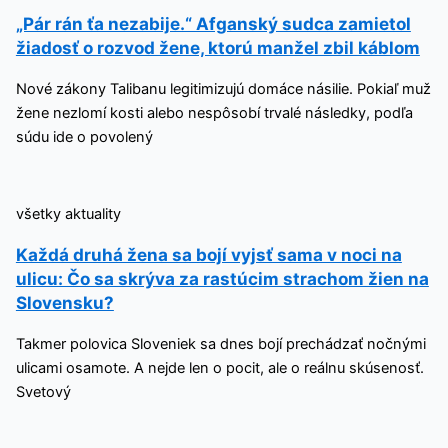
„Pár rán ťa nezabije.“ Afganský sudca zamietol
žiadosť o rozvod žene, ktorú manžel zbil káblom
Nové zákony Talibanu legitimizujú domáce násilie. Pokiaľ muž
žene nezlomí kosti alebo nespôsobí trvalé následky, podľa
súdu ide o povolený
všetky aktuality
Každá druhá žena sa bojí vyjsť sama v noci na
ulicu: Čo sa skrýva za rastúcim strachom žien na
Slovensku?
Takmer polovica Sloveniek sa dnes bojí prechádzať nočnými
ulicami osamote. A nejde len o pocit, ale o reálnu skúsenosť.
Svetový