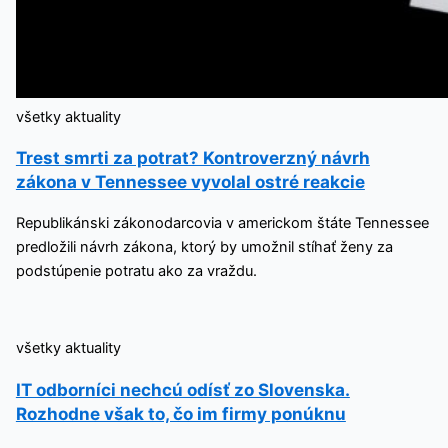
všetky aktuality
Trest smrti za potrat? Kontroverzný návrh
zákona v Tennessee vyvolal ostré reakcie
Republikánski zákonodarcovia v americkom štáte Tennessee
predložili návrh zákona, ktorý by umožnil stíhať ženy za
podstúpenie potratu ako za vraždu.
všetky aktuality
IT odborníci nechcú odísť zo Slovenska.
Rozhodne však to, čo im firmy ponúknu