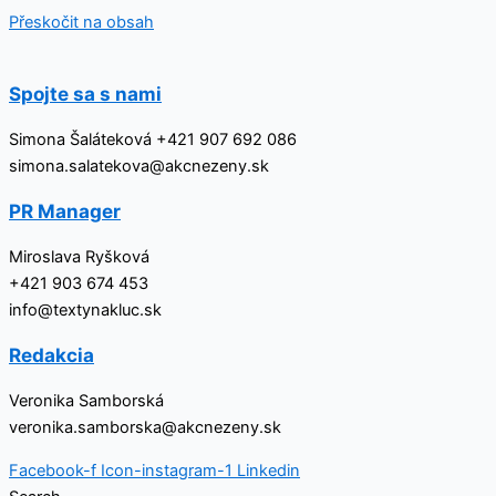
Přeskočit na obsah
Spojte sa s nami
Simona Šaláteková +421 907 692 086
simona.salatekova@akcnezeny.sk
PR Manager
Miroslava Ryšková
+421 903 674 453
info@textynakluc.sk
Redakcia
Veronika Samborská
veronika.samborska@akcnezeny.sk
Facebook-f
Icon-instagram-1
Linkedin