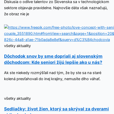
Diskusia o odlive talentov zo Slovenska sa v technologickom
sektore objavuje pravidelne. Najnovšie dáta však naznačujú,
že obraz nie je
všetky aktuality
Dôchodok snov by sme dopriali aj slovenským
dôchodcom: Kde seniori žijú lepšie ako u nás?
Ak ste niekedy rozmýšľali nad tým, že by ste sa na staré
kolená presťahovali do inej krajiny, nemusíte dlho váhať.
všetky aktuality
Sedliačky: život žien, ktorý sa skrýval za dverami