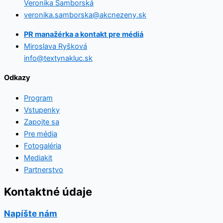
Veronika Samborská
veronika.samborska@akcnezeny.sk
PR manažérka a kontakt pre médiá
Miroslava Ryšková
info@textynakluc.sk
Odkazy
Program
Vstupenky
Zapojte sa
Pre média
Fotogaléria
Mediakit
Partnerstvo
Kontaktné údaje
Napíšte nám