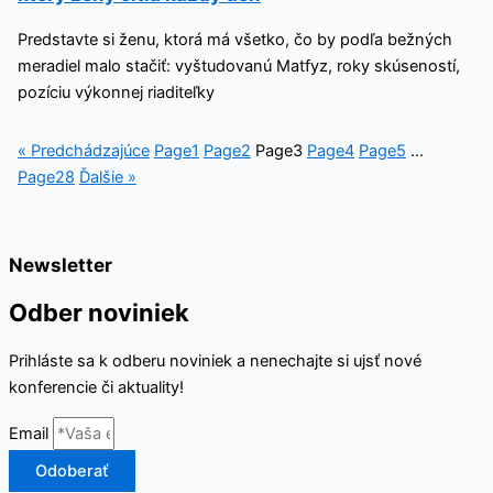
Predstavte si ženu, ktorá má všetko, čo by podľa bežných
meradiel malo stačiť: vyštudovanú Matfyz, roky skúseností,
pozíciu výkonnej riaditeľky
« Predchádzajúce
Page
1
Page
2
Page
3
Page
4
Page
5
…
Page
28
Ďalšie »
Newsletter
Odber noviniek
Prihláste sa k odberu noviniek a nenechajte si ujsť nové
konferencie či aktuality!
Email
Odoberať