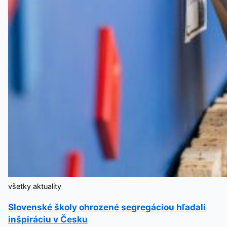
všetky aktuality
Slovenské školy ohrozené segregáciou hľadali
inšpiráciu v Česku