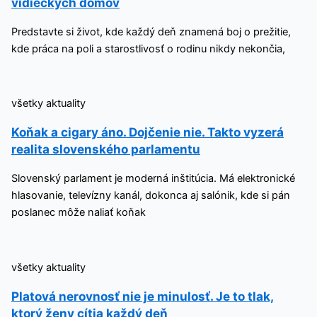
vidieckych domov
Predstavte si život, kde každý deň znamená boj o prežitie,
kde práca na poli a starostlivosť o rodinu nikdy nekončia,
všetky aktuality
Koňak a cigary áno. Dojčenie nie. Takto vyzerá
realita slovenského parlamentu
Slovenský parlament je moderná inštitúcia. Má elektronické
hlasovanie, televízny kanál, dokonca aj salónik, kde si pán
poslanec môže naliať koňak
všetky aktuality
Platová nerovnosť nie je minulosť. Je to tlak,
ktorý ženy cítia každý deň