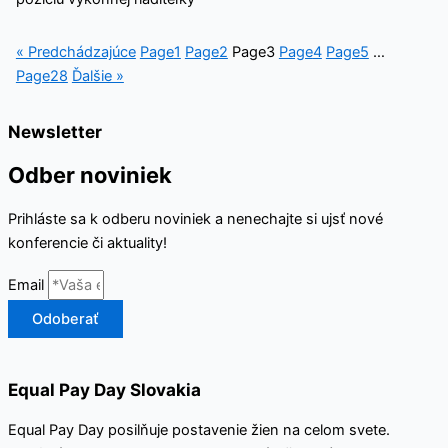
« Predchádzajúce
Page
1
Page
2
Page
3
Page
4
Page
5
…
Page
28
Ďalšie »
Newsletter
Odber noviniek
Prihláste sa k odberu noviniek a nenechajte si ujsť nové
konferencie či aktuality!
Email
Odoberať
Equal Pay Day Slovakia
Equal Pay Day posilňuje postavenie žien na celom svete.