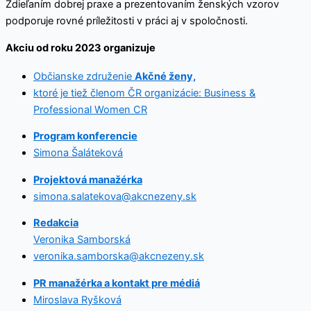
Zdieľaním dobrej praxe a prezentovaním ženských vzorov
podporuje rovné príležitosti v práci aj v spoločnosti.
Akciu od roku 2023 organizuje
Občianske združenie
Akčné ženy,
ktoré je tiež členom ČR organizácie: Business &
Professional Women CR
Program konferencie
Simona Šaláteková
Projektová manažérka
simona.salatekova@akcnezeny.sk
Redakcia
Veronika Samborská
veronika.samborska@akcnezeny.sk
PR manažérka a kontakt pre médiá
Miroslava Ryšková