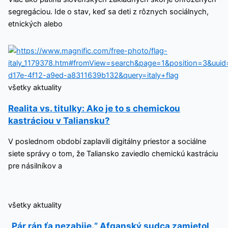
segregáciou. Ide o stav, keď sa deti z rôznych sociálnych,
etnických alebo
všetky aktuality
Realita vs. titulky: Ako je to s chemickou
kastráciou v Taliansku?
V poslednom období zaplavili digitálny priestor a sociálne
siete správy o tom, že Taliansko zaviedlo chemickú kastráciu
pre násilníkov a
všetky aktuality
„Pár rán ťa nezabije.“ Afganský sudca zamietol