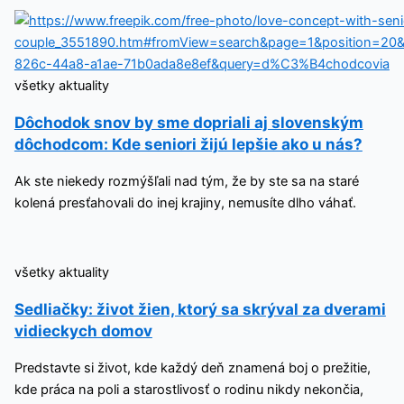
všetky aktuality
Dôchodok snov by sme dopriali aj slovenským
dôchodcom: Kde seniori žijú lepšie ako u nás?
Ak ste niekedy rozmýšľali nad tým, že by ste sa na staré
kolená presťahovali do inej krajiny, nemusíte dlho váhať.
všetky aktuality
Sedliačky: život žien, ktorý sa skrýval za dverami
vidieckych domov
Predstavte si život, kde každý deň znamená boj o prežitie,
kde práca na poli a starostlivosť o rodinu nikdy nekončia,