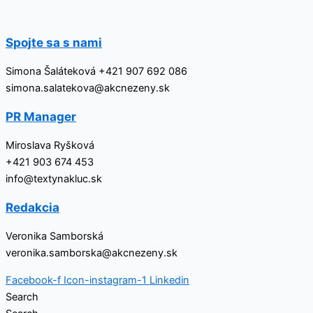
Přeskočit
na
obsah
Spojte sa s nami
Simona Šaláteková +421 907 692 086
simona.salatekova@akcnezeny.sk
PR Manager
Miroslava Ryšková
+421 903 674 453
info@textynakluc.sk
Redakcia
Veronika Samborská
veronika.samborska@akcnezeny.sk
Facebook-f
Icon-instagram-1
Linkedin
Search