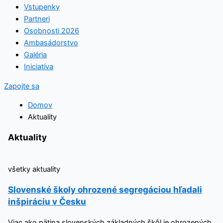
Vstupenky
Partneri
Osobnosti 2026
Ambasádorstvo
Galéria
Iniciatíva
Zapojte sa
Domov
Aktuality
Aktuality
všetky aktuality
Slovenské školy ohrozené segregáciou hľadali
inšpiráciu v Česku
Viac ako pätina slovenských základných škôl je ohrozených