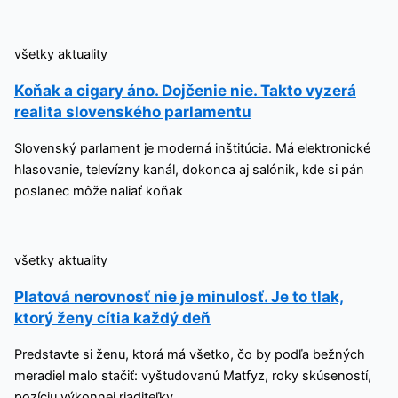
všetky aktuality
Koňak a cigary áno. Dojčenie nie. Takto vyzerá
realita slovenského parlamentu
Slovenský parlament je moderná inštitúcia. Má elektronické
hlasovanie, televízny kanál, dokonca aj salónik, kde si pán
poslanec môže naliať koňak
všetky aktuality
Platová nerovnosť nie je minulosť. Je to tlak,
ktorý ženy cítia každý deň
Predstavte si ženu, ktorá má všetko, čo by podľa bežných
meradiel malo stačiť: vyštudovanú Matfyz, roky skúseností,
pozíciu výkonnej riaditeľky