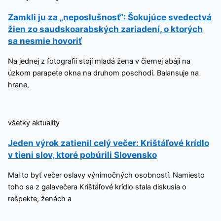
Zamkli ju za „neposlušnosť“: Šokujúce svedectvá
žien zo saudskoarabských zariadení, o ktorých
sa nesmie hovoriť
Na jednej z fotografií stojí mladá žena v čiernej abáji na
úzkom parapete okna na druhom poschodí. Balansuje na
hrane,
všetky aktuality
Jeden výrok zatienil celý večer: Krištáľové krídlo
v tieni slov, ktoré pobúrili Slovensko
Mal to byť večer oslavy výnimočných osobností. Namiesto
toho sa z galavečera Krištáľové krídlo stala diskusia o
rešpekte, ženách a