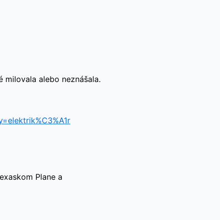
é milovala alebo neznášala.
 texaskom Plane a