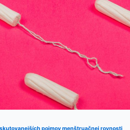
iskutovanejších pojmov menštruačnej rovnosti