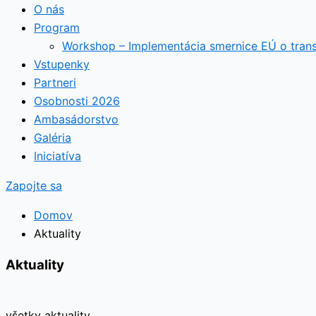
O nás
Program
Workshop – Implementácia smernice EÚ o tran
Vstupenky
Partneri
Osobnosti 2026
Ambasádorstvo
Galéria
Iniciatíva
Zapojte sa
Domov
Aktuality
Aktuality
všetky aktuality