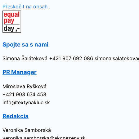
Přeskočit na obsah
Spojte sa s nami
Simona Šaláteková +421 907 692 086 simona.salatekov
PR Manager
Miroslava Ryšková
+421 903 674 453
info@textynakluc.sk
Redakcia
Veronika Samborská
veronika.samborska@akcnezeny.sk