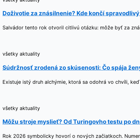
Doživotie za znásilnenie? Kde končí spravodlivý
Salvádor tento rok otvoril citlivú otázku: môže byť za zn
všetky aktuality
Súdržnosť zrodená zo skúsenosti: Čo spája ženy,
Existuje istý druh alchýmie, ktorá sa odohrá vo chvíli, ke
všetky aktuality
Môžu stroje myslieť? Od Turingovho testu po dn
Rok 2026 symbolicky hovorí o nových začiatkoch. Numerol