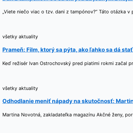
„Viete niečo viac o tzv. dani z tampónov?“ Táto otázka v
všetky aktuality
Prameň: Film, ktorý sa pýta, ako ľahko sa dá sta
Keď režisér Ivan Ostrochovský pred piatimi rokmi začal p
všetky aktuality
Odhodlanie meniť nápady na skutočnosť: Martin
Martina Novotná, zakladateľka magazínu Akčné ženy, poro