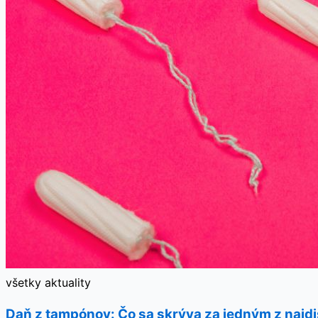
všetky aktuality
Daň z tampónov: Čo sa skrýva za jedným z najd