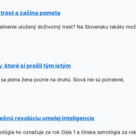
 trest a začína pomsta
ásilnenie uložený doživotný trest? Na Slovensku takáto mož
 ktoré si prešli tým istým
ď sa jedna žena pozrie na druhú. Slová nie sú potrebné,
ešnú revolúciu umelej inteligencie
ógia ho označuje za rok čísla 1 a čínska astrológia za ro