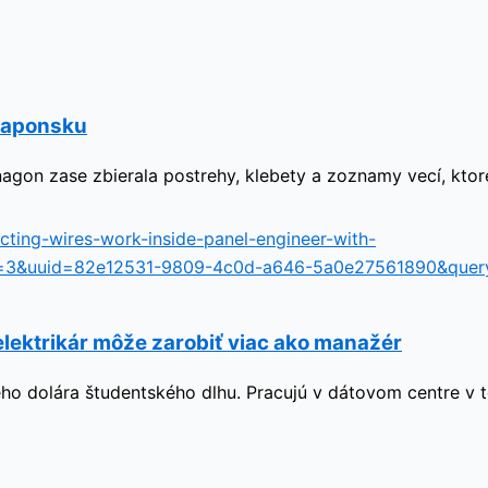
 Japonsku
nagon zase zbierala postrehy, klebety a zoznamy vecí, ktor
elektrikár môže zarobiť viac ako manažér
diného dolára študentského dlhu. Pracujú v dátovom centre v