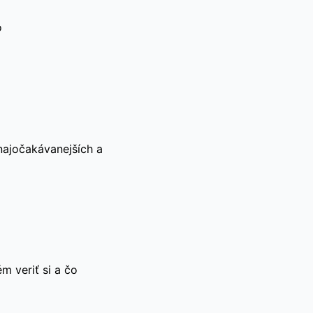
o
 najočakávanejších a
 veriť si a čo