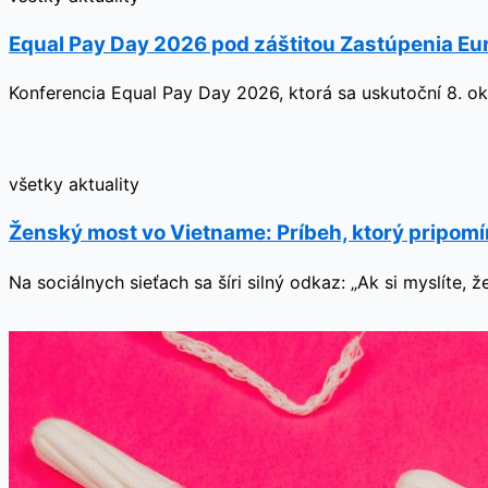
Equal Pay Day 2026 pod záštitou Zastúpenia Eu
Konferencia Equal Pay Day 2026, ktorá sa uskutoční 8. ok
všetky aktuality
Ženský most vo Vietname: Príbeh, ktorý pripom
Na sociálnych sieťach sa šíri silný odkaz: „Ak si myslíte