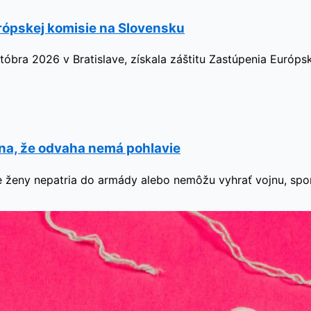
rópskej komisie na Slovensku
tóbra 2026 v Bratislave, získala záštitu Zastúpenia Európs
ína, že odvaha nemá pohlavie
, že ženy nepatria do armády alebo nemôžu vyhrať vojnu, sp