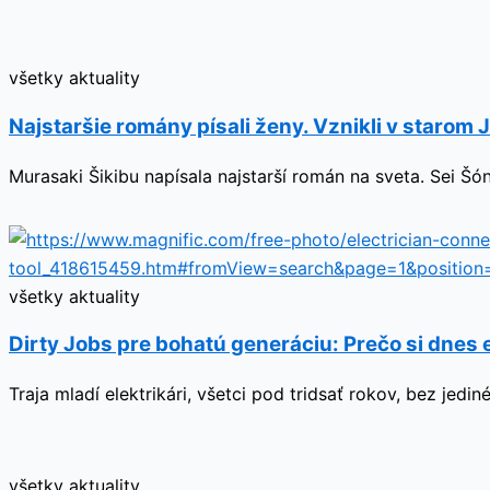
všetky aktuality
Najstaršie romány písali ženy. Vznikli v starom
Murasaki Šikibu napísala najstarší román na sveta. Sei Šó
všetky aktuality
Dirty Jobs pre bohatú generáciu: Prečo si dnes 
Traja mladí elektrikári, všetci pod tridsať rokov, bez je
všetky aktuality