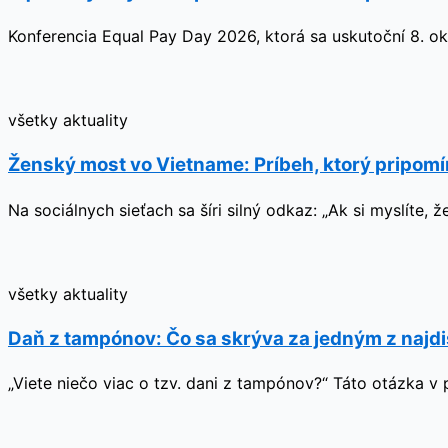
Konferencia Equal Pay Day 2026, ktorá sa uskutoční 8. ok
všetky aktuality
Ženský most vo Vietname: Príbeh, ktorý pripom
Na sociálnych sieťach sa šíri silný odkaz: „Ak si myslíte
všetky aktuality
Daň z tampónov: Čo sa skrýva za jedným z najd
„Viete niečo viac o tzv. dani z tampónov?“ Táto otázka v