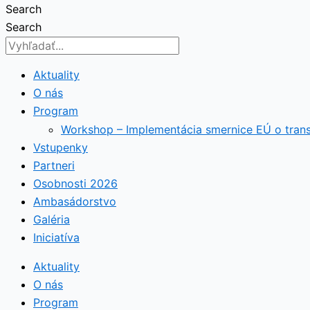
Search
Search
Aktuality
O nás
Program
Workshop – Implementácia smernice EÚ o tran
Vstupenky
Partneri
Osobnosti 2026
Ambasádorstvo
Galéria
Iniciatíva
Aktuality
O nás
Program