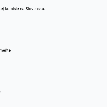
kej komisie na Slovensku.
omeňte
o