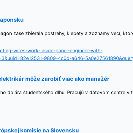
 Japonsku
nagon zase zbierala postrehy, klebety a zoznamy vecí, ktor
elektrikár môže zarobiť viac ako manažér
diného dolára študentského dlhu. Pracujú v dátovom centre v
rópskej komisie na Slovensku