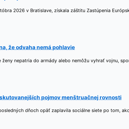
tóbra 2026 v Bratislave, získala záštitu Zastúpenia Európs
ína, že odvaha nemá pohlavie
, že ženy nepatria do armády alebo nemôžu vyhrať vojnu, sp
iskutovanejších pojmov menštruačnej rovnosti
 posledných dňoch opäť zaplavila sociálne siete po tom, ak