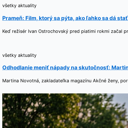
všetky aktuality
Prameň: Film, ktorý sa pýta, ako ľahko sa dá sta
Keď režisér Ivan Ostrochovský pred piatimi rokmi začal p
všetky aktuality
Odhodlanie meniť nápady na skutočnosť: Martin
Martina Novotná, zakladateľka magazínu Akčné ženy, poro