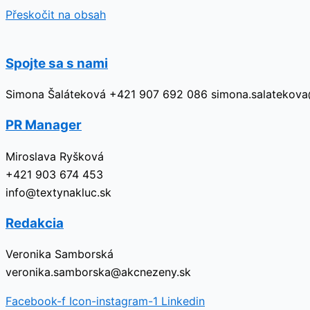
Přeskočit na obsah
Spojte sa s nami
Simona Šaláteková +421 907 692 086 simona.salatekov
PR Manager
Miroslava Ryšková
+421 903 674 453
info@textynakluc.sk
Redakcia
Veronika Samborská
veronika.samborska@akcnezeny.sk
Facebook-f
Icon-instagram-1
Linkedin