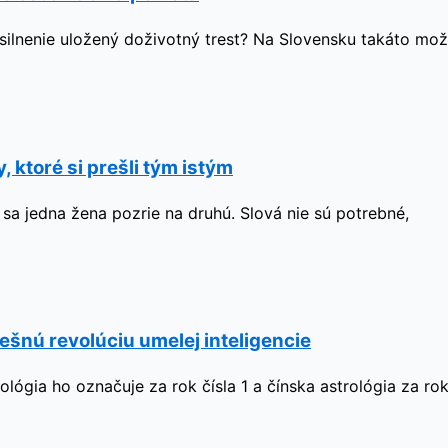
ásilnenie uložený doživotný trest? Na Slovensku takáto mož
 ktoré si prešli tým istým
ď sa jedna žena pozrie na druhú. Slová nie sú potrebné,
ešnú revolúciu umelej inteligencie
ógia ho označuje za rok čísla 1 a čínska astrológia za ro