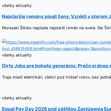
všetky aktuality
Najstaršie romány písali ženy. Vznikli v starom
Murasaki Šikibu napísala najstarší román na sveta. Sei Šó
všetky aktuality
Dirty Jobs pre bohatú generáciu: Prečo si dnes 
Traja mladí elektrikári, všetci pod tridsať rokov, bez je
všetky aktuality
Equal Pay Day 2026 pod záštitou Zastúpenia Eu