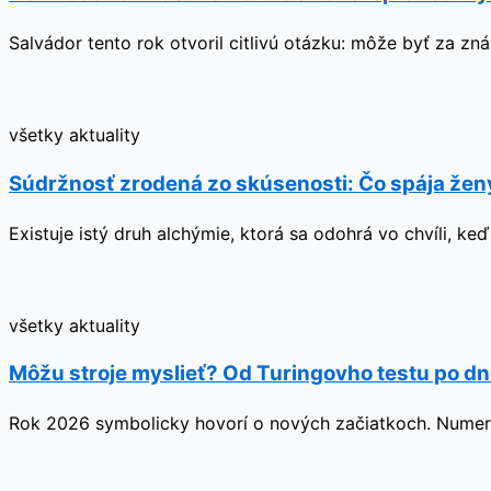
Salvádor tento rok otvoril citlivú otázku: môže byť za zn
všetky aktuality
Súdržnosť zrodená zo skúsenosti: Čo spája ženy,
Existuje istý druh alchýmie, ktorá sa odohrá vo chvíli, ke
všetky aktuality
Môžu stroje myslieť? Od Turingovho testu po dn
Rok 2026 symbolicky hovorí o nových začiatkoch. Numerol