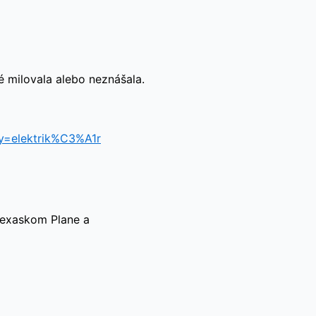
é milovala alebo neznášala.
 texaskom Plane a