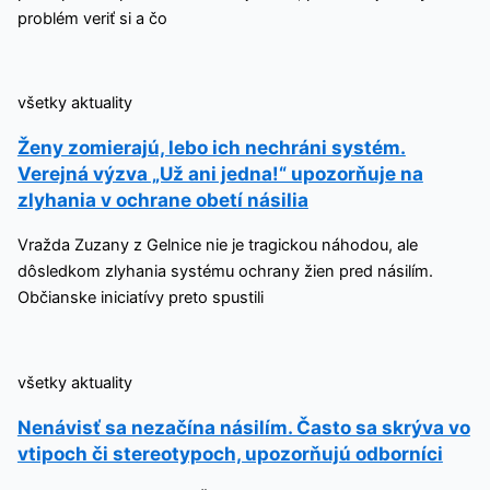
problém veriť si a čo
všetky aktuality
Ženy zomierajú, lebo ich nechráni systém.
Verejná výzva „Už ani jedna!“ upozorňuje na
zlyhania v ochrane obetí násilia
Vražda Zuzany z Gelnice nie je tragickou náhodou, ale
dôsledkom zlyhania systému ochrany žien pred násilím.
Občianske iniciatívy preto spustili
všetky aktuality
Nenávisť sa nezačína násilím. Často sa skrýva vo
vtipoch či stereotypoch, upozorňujú odborníci