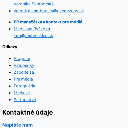
Veronika Samborská
veronika.samborska@akcnezeny.sk
PR manažérka a kontakt pre médiá
Miroslava Ryšková
info@textynakluc.sk
Odkazy
Program
Vstupenky
Zapojte sa
Pre média
Fotogaléria
Mediakit
Partnerstvo
Kontaktné údaje
Napíšte nám