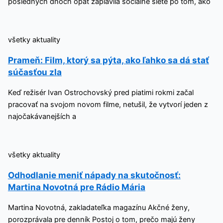
posledných dňoch opäť zaplavila sociálne siete po tom, ako
všetky aktuality
Prameň: Film, ktorý sa pýta, ako ľahko sa dá stať
súčasťou zla
Keď režisér Ivan Ostrochovský pred piatimi rokmi začal
pracovať na svojom novom filme, netušil, že vytvorí jeden z
najočakávanejších a
všetky aktuality
Odhodlanie meniť nápady na skutočnosť:
Martina Novotná pre Rádio Mária
Martina Novotná, zakladateľka magazínu Akčné ženy,
porozprávala pre denník Postoj o tom, prečo majú ženy