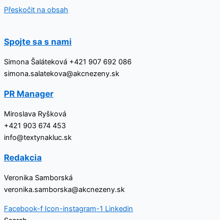
Přeskočit na obsah
Spojte sa s nami
Simona Šaláteková +421 907 692 086
simona.salatekova@akcnezeny.sk
PR Manager
Miroslava Ryšková
+421 903 674 453
info@textynakluc.sk
Redakcia
Veronika Samborská
veronika.samborska@akcnezeny.sk
Facebook-f
Icon-instagram-1
Linkedin