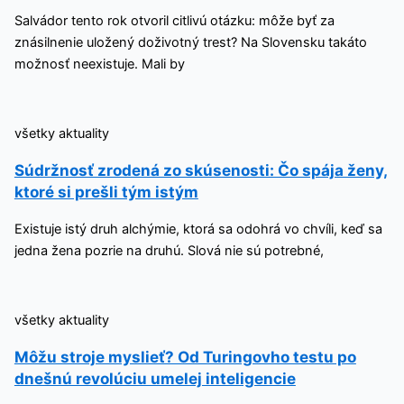
Salvádor tento rok otvoril citlivú otázku: môže byť za
znásilnenie uložený doživotný trest? Na Slovensku takáto
možnosť neexistuje. Mali by
všetky aktuality
Súdržnosť zrodená zo skúsenosti: Čo spája ženy,
ktoré si prešli tým istým
Existuje istý druh alchýmie, ktorá sa odohrá vo chvíli, keď sa
jedna žena pozrie na druhú. Slová nie sú potrebné,
všetky aktuality
Môžu stroje myslieť? Od Turingovho testu po
dnešnú revolúciu umelej inteligencie