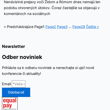
Nenávistné prejavy voči Židom a Rómom dnes nemajú len
podobu otvorených útokov. Čoraz častejšie sa objavujú v
komentároch na sociálnych
« Predchádzajúce
Page
1
Page
2
Page
3
…
Page
28
Ďalšie »
Newsletter
Odber noviniek
Prihláste sa k odberu noviniek a nenechajte si ujsť nové
konferencie či aktuality!
Email
Odoberať