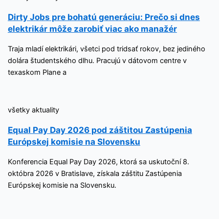
Dirty Jobs pre bohatú generáciu: Prečo si dnes
elektrikár môže zarobiť viac ako manažér
Traja mladí elektrikári, všetci pod tridsať rokov, bez jediného
dolára študentského dlhu. Pracujú v dátovom centre v
texaskom Plane a
všetky aktuality
Equal Pay Day 2026 pod záštitou Zastúpenia
Európskej komisie na Slovensku
Konferencia Equal Pay Day 2026, ktorá sa uskutoční 8.
októbra 2026 v Bratislave, získala záštitu Zastúpenia
Európskej komisie na Slovensku.