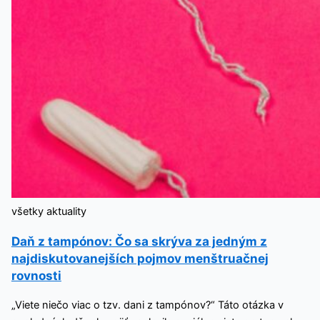
všetky aktuality
Daň z tampónov: Čo sa skrýva za jedným z
najdiskutovanejších pojmov menštruačnej
rovnosti
„Viete niečo viac o tzv. dani z tampónov?“ Táto otázka v