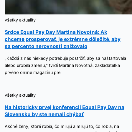
všetky aktuality
Srdce Equal Pay Day Martina Novotná: Ak
chceme prosperovať, je extrémne dôležité, aby
sa percento nerovnosti znižovalo
„Každá z nás niekedy potrebuje postrčiť, aby sa naštartovala
alebo urobila zmenu,“ tvrdí Martina Novotná, zakladateľka
prvého online magazínu pre
všetky aktuality
Na historicky prvej konferencii Equal Pay Day na
Slovensku by ste nemali chýbať
Akčné ženy, ktoré robia, čo milujú a milujú to, čo robia, na