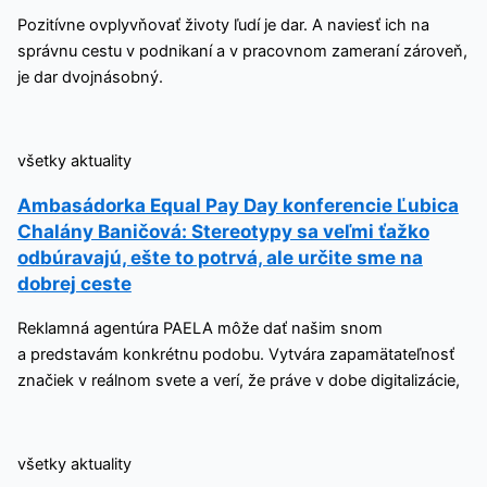
Pozitívne ovplyvňovať životy ľudí je dar. A naviesť ich na
správnu cestu v podnikaní a v pracovnom zameraní zároveň,
je dar dvojnásobný.
všetky aktuality
Ambasádorka Equal Pay Day konferencie Ľubica
Chalány Baničová: Stereotypy sa veľmi ťažko
odbúravajú, ešte to potrvá, ale určite sme na
dobrej ceste
Reklamná agentúra PAELA môže dať našim snom
a predstavám konkrétnu podobu. Vytvára zapamätateľnosť
značiek v reálnom svete a verí, že práve v dobe digitalizácie,
všetky aktuality