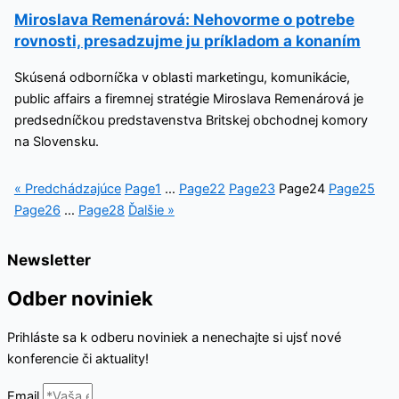
Miroslava Remenárová: Nehovorme o potrebe
rovnosti, presadzujme ju príkladom a konaním
Skúsená odborníčka v oblasti marketingu, komunikácie,
public affairs a firemnej stratégie Miroslava Remenárová je
predsedníčkou predstavenstva Britskej obchodnej komory
na Slovensku.
« Predchádzajúce
Page
1
…
Page
22
Page
23
Page
24
Page
25
Page
26
…
Page
28
Ďalšie »
Newsletter
Odber noviniek
Prihláste sa k odberu noviniek a nenechajte si ujsť nové
konferencie či aktuality!
Email