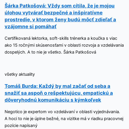
Šárka Patkošová: Vždy som cítila, že je mojou
úlohou vytvárať bezpečné a inšpiratívne
prostredie, v ktorom ženy budú môcť zdieľať a
vzájomne si pomáhať
Certifikovaná lektorka, soft-skills trénerka a koučka s viac
ako 15 ročnými skúsenosťami v oblasti rozvoja a vzdelávania
dospelých. A to nie je všetko. Šárka Patkošová
všetky aktuality
Tomáš Burda: Každý by mal začať od seba a
snažiť sa aspoň o rešpektujúcu, empatickú a
dôveryhodnú komunikáciu s kýmkoľvek
Negotico je expertom vo vzdelávaní v oblasti vyjednávania.
A hoci to nie je úplne bežné, na vizitke má v riadku pracovnej
pozície napísaný