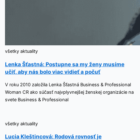
všetky aktuality
Lenka Šťastná: Postupne sa my ženy musíme
učiť, aby nás bolo viac vidieť a počuť
V roku 2010 založila Lenka Šťastná Business & Professional
Woman CR ako súčasť najvplyvnejšej ženskej organizácie na
svete Business & Professional
všetky aktuality
Lucia Kleštincová: Rodová rovnosť je