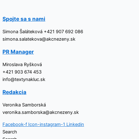
Přeskočit
na
obsah
Spojte sa s nami
Simona Šaláteková +421 907 692 086
simona.salatekova@akcnezeny.sk
PR Manager
Miroslava Ryšková
+421 903 674 453
info@textynakluc.sk
Redakcia
Veronika Samborská
veronika.samborska@akcnezeny.sk
Facebook-f
Icon-instagram-1
Linkedin
Search