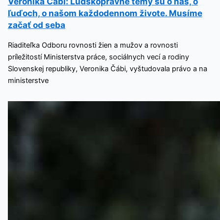
Veronika Čábi: Ľudskoprávne témy sú o nás, o
ľuďoch, o našom každodennom živote. Musíme
začať od seba
Riaditeľka Odboru rovnosti žien a mužov a rovnosti
príležitostí Ministerstva práce, sociálnych vecí a rodiny
Slovenskej republiky, Veronika Čábi, vyštudovala právo a na
ministerstve