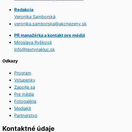
Redakcia
Veronika Samborská
veronika.samborska@akcnezeny.sk
PR manažérka a kontakt pre médiá
Miroslava Ryšková
info@textynakluc.sk
Odkazy
Program
Vstupenky
Zapojte sa
Pre média
Fotogaléria
Mediakit
Partnerstvo
Kontaktné údaje