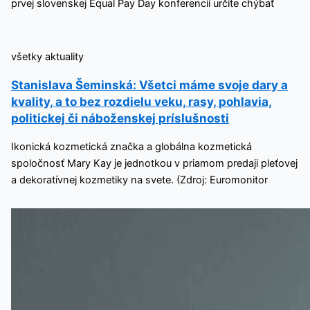
prvej slovenskej Equal Pay Day konferencii určite chýbať
všetky aktuality
Stanislava Šeminská: Všetci máme svoje dary a
kvality, a to bez rozdielu veku, rasy, pohlavia,
politickej či náboženskej príslušnosti
Ikonická kozmetická značka a globálna kozmetická
spoločnosť Mary Kay je jednotkou v priamom predaji pleťovej
a dekoratívnej kozmetiky na svete. (Zdroj: Euromonitor