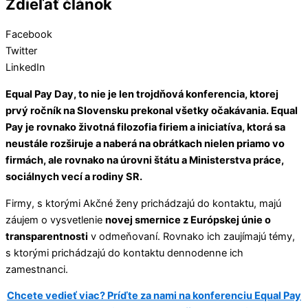
Zdieľať článok
Facebook
Twitter
LinkedIn
Equal Pay Day, to nie je len trojdňová konferencia, ktorej
prvý ročník na Slovensku prekonal všetky očakávania. Equal
Pay je rovnako životná filozofia firiem a iniciatíva, ktorá sa
neustále rozširuje a naberá na obrátkach nielen priamo vo
firmách, ale rovnako na úrovni štátu a Ministerstva práce,
sociálnych vecí a rodiny SR.
Firmy, s ktorými Akčné ženy prichádzajú do kontaktu, majú
záujem o vysvetlenie
novej smernice z Európskej únie o
transparentnosti
v odmeňovaní. Rovnako ich zaujímajú témy,
s ktorými prichádzajú do kontaktu dennodenne ich
zamestnanci.
Chcete vedieť viac? Príďte za nami na konferenciu Equal Pay