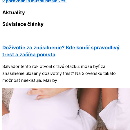
v porovnaní s mužmi nižšie
Next
Aktuality
Súvisiace články
Doživotie za znásilnenie? Kde končí spravodlivý
trest a začína pomsta
Salvádor tento rok otvoril citlivú otázku: môže byť za
znásilnenie uložený doživotný trest? Na Slovensku takáto
možnosť neexistuje. Mali by