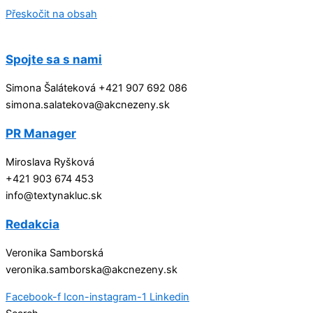
Přeskočit na obsah
Spojte sa s nami
Simona Šaláteková +421 907 692 086
simona.salatekova@akcnezeny.sk
PR Manager
Miroslava Ryšková
+421 903 674 453
info@textynakluc.sk
Redakcia
Veronika Samborská
veronika.samborska@akcnezeny.sk
Facebook-f
Icon-instagram-1
Linkedin