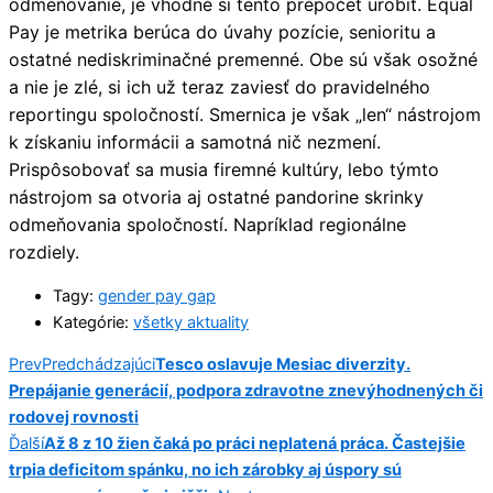
odmeňovanie, je vhodné si tento prepočet urobiť. Equal
Pay je metrika berúca do úvahy pozície, senioritu a
ostatné nediskriminačné premenné. Obe sú však osožné
a nie je zlé, si ich už teraz zaviesť do pravidelného
reportingu spoločností. Smernica je však „len“ nástrojom
k získaniu informácii a samotná nič nezmení.
Prispôsobovať sa musia firemné kultúry, lebo týmto
nástrojom sa otvoria aj ostatné pandorine skrinky
odmeňovania spoločností. Napríklad regionálne
rozdiely.
Tagy:
gender pay gap
Kategórie:
všetky aktuality
Prev
Predchádzajúci
Tesco oslavuje Mesiac diverzity.
Prepájanie generácií, podpora zdravotne znevýhodnených či
rodovej rovnosti
Ďalší
Až 8 z 10 žien čaká po práci neplatená práca. Častejšie
trpia deficitom spánku, no ich zárobky aj úspory sú