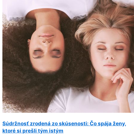
Súdržnosť zrodená zo skúsenosti: Čo spája ženy,
ktoré si prešli tým istým