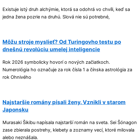
Existuje istý druh alchýmie, ktorá sa odohrá vo chvíli, keď sa
jedna žena pozrie na druhú. Slová nie sú potrebné,
Môžu stroje myslieť? Od Turingovho testu po
dnešnú revolúciu umelej inteligencie
Rok 2026 symbolicky hovorí o nových začiatkoch.
Numerológia ho označuje za rok čísla 1 a čínska astrológia za
rok Ohnivého
Najstaršie romány písali ženy. Vznikli v starom
Japonsku
Murasaki Šikibu napísala najstarší román na sveta. Sei Šónagon
zase zbierala postrehy, klebety a zoznamy vecí, ktoré milovala
alebo neznášala.