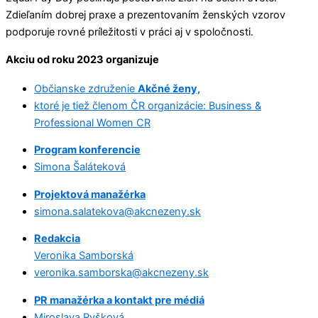
Zdieľaním dobrej praxe a prezentovaním ženských vzorov
podporuje rovné príležitosti v práci aj v spoločnosti.
Akciu od roku 2023 organizuje
Občianske združenie
Akčné ženy,
ktoré je tiež členom ČR organizácie: Business &
Professional Women CR
Program konferencie
Simona Šaláteková
Projektová manažérka
simona.salatekova@akcnezeny.sk
Redakcia
Veronika Samborská
veronika.samborska@akcnezeny.sk
PR manažérka a kontakt pre médiá
Miroslava Ryšková