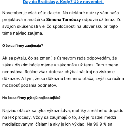
Day do Bratislavy. Kedy? Už v novembri.
November je však ešte ďaleko. Na niektoré otázky vám naša
projektová manažérka
Simona Tarnóczy
odpovie už teraz. Zo
svojich skúseností vie, čo spoločnosti na Slovensku pri tejto
téme najviac zaujíma.
O čo sa firmy zaujímajú?
Ak sa pýtajú, čo sa zmení, s úsmevom rada odpovedám, že
zákaz diskriminácie máme v zákonníku už teraz. Tam zmena
nenastáva. Reálne však doteraz chýbal nástroj na získanie
dôkazov. A tým, že sa dôkazné bremeno otáča, zvýši sa reálna
možnosť podania podnetov.
Na čo sa firmy pýtajú najčastejšie?
Najviac otázok sa týka výkazníctva, metriky a reálneho dopadu
na HR procesy. Vždy sa zaujímajú o to, aký je rozdiel medzi
medializovanými číslami a aký je ich výklad. Na 99,9 % sa