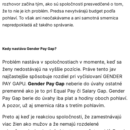
rozhovor začína tým, ako sú spoločnosti presvedčené o tom,
že to nie je ich problém. Predsa nevytvárajú budget podľa
pohlaví. To však ani neočakávame a ani samotná smernica
nepredpokladá až takého správanie.
Kedy nastáva Gender Pay Gap?
Problém nastáva v spoločnostiach v momente, keď sa
ženy nedostávajú na vyššie pozície. Práve tento jav
najčastejšie spôsobuje rozdiel pri vyčíslovaní GENDER
PAY GAPU.
Gender Pay Gap
neberie do úvahy ostatné
premenné ako je to pri Equal Pay či Salary Gap. Gender
Pay Gap berie do úvahy iba plat a hodiny oboch pohlaví.
A pozor, už aj smernica ráta s tretím pohlavím.
Preto aj keď je reakciou spoločnosti, že zamestnávajú
viac žien ako mužov a že nemajú rozdelené