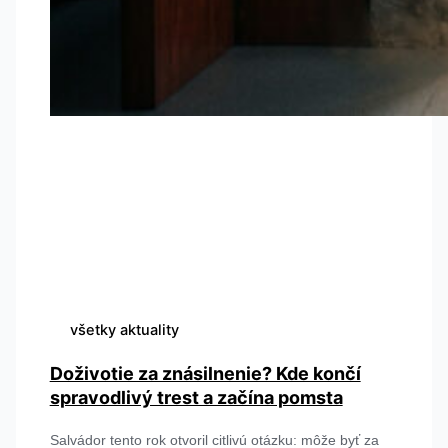
všetky aktuality
Doživotie za znásilnenie? Kde končí
spravodlivý trest a začína pomsta
Salvádor tento rok otvoril citlivú otázku: môže byť za