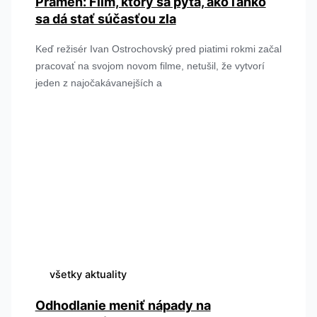
Prameň: Film, ktorý sa pýta, ako ľahko
sa dá stať súčasťou zla
Keď režisér Ivan Ostrochovský pred piatimi rokmi začal
pracovať na svojom novom filme, netušil, že vytvorí
jeden z najočakávanejších a
všetky aktuality
Odhodlanie meniť nápady na