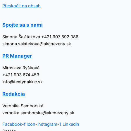
Přeskočit na obsah
Spojte sa s nami
Simona Šaláteková +421 907 692 086
simona.salatekova@akcnezeny.sk
PR Manager
Miroslava Ryšková
+421 903 674 453
info@textynakluc.sk
Redakcia
Veronika Samborská
veronika.samborska@akcnezeny.sk
Facebook-f
Icon-instagram-1
Linkedin