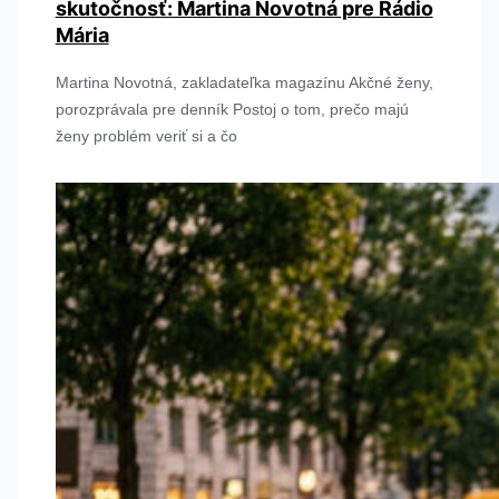
skutočnosť: Martina Novotná pre Rádio
Mária
Martina Novotná, zakladateľka magazínu Akčné ženy,
porozprávala pre denník Postoj o tom, prečo majú
ženy problém veriť si a čo