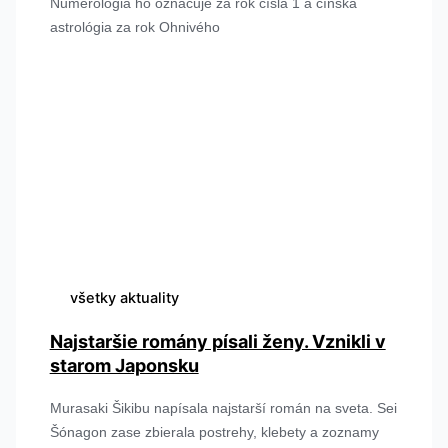
Numerológia ho označuje za rok čísla 1 a čínska
astrológia za rok Ohnivého
všetky aktuality
Najstaršie romány písali ženy. Vznikli v
starom Japonsku
Murasaki Šikibu napísala najstarší román na sveta. Sei
Šónagon zase zbierala postrehy, klebety a zoznamy