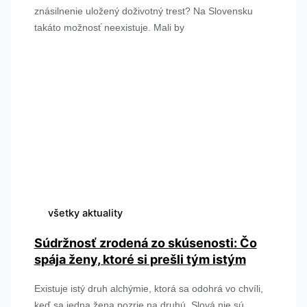
znásilnenie uložený doživotný trest? Na Slovensku
takáto možnosť neexistuje. Mali by
všetky aktuality
Súdržnosť zrodená zo skúsenosti: Čo
spája ženy, ktoré si prešli tým istým
Existuje istý druh alchýmie, ktorá sa odohrá vo chvíli,
keď sa jedna žena pozrie na druhú. Slová nie sú