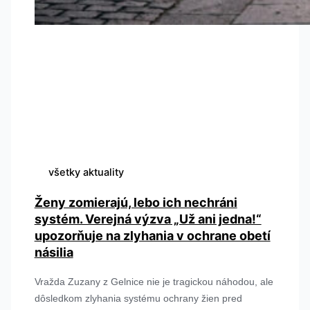
všetky aktuality
Ženy zomierajú, lebo ich nechráni
systém. Verejná výzva „Už ani jedna!“
upozorňuje na zlyhania v ochrane obetí
násilia
Vražda Zuzany z Gelnice nie je tragickou náhodou, ale
dôsledkom zlyhania systému ochrany žien pred