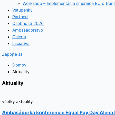
Workshop – Implementácia smernice EÚ o tran
Vstupenky
Partneri
Osobnosti 2026
Ambasádorstvo
Galéria
Iniciatíva
Zapojte sa
Domov
Aktuality
Aktuality
všetky aktuality
Ambasádorka konferencie Equal Pay Day Alena Hu