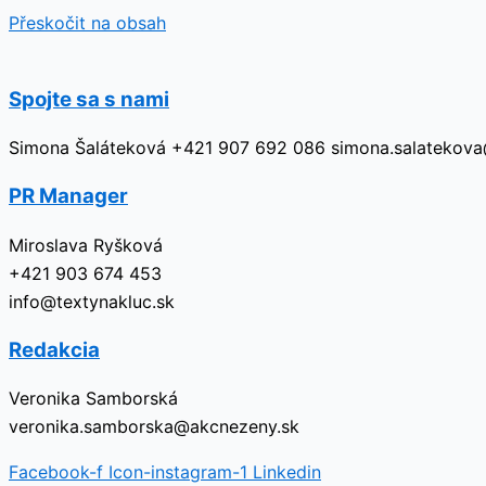
Přeskočit na obsah
Spojte sa s nami
Simona Šaláteková +421 907 692 086 simona.salatekov
PR Manager
Miroslava Ryšková
+421 903 674 453
info@textynakluc.sk
Redakcia
Veronika Samborská
veronika.samborska@akcnezeny.sk
Facebook-f
Icon-instagram-1
Linkedin