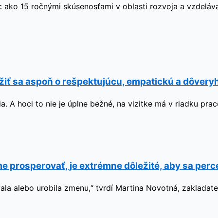
ac ako 15 ročnými skúsenosťami v oblasti rozvoja a vzdeláva
žiť sa aspoň o rešpektujúcu, empatickú a dôve
. A hoci to nie je úplne bežné, na vizitke má v riadku pra
 prosperovať, je extrémne dôležité, aby sa perc
vala alebo urobila zmenu,“ tvrdí Martina Novotná, zakladat