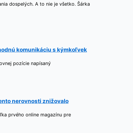
nia dospelých. A to nie je všetko. Šárka
ryhodnú komunikáciu s kýmkoľvek
covnej pozície napísaný
ento nerovnosti znižovalo
eľka prvého online magazínu pre