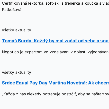
Certifikovaná lektorka, soft-skills trénerka a koučka s vi
Patkošová
všetky aktuality
Tomáš Burda: Každý by mal začať od seba a sna
Negotico je expertom vo vzdelávaní v oblasti vyjednávania
všetky aktuality
Srdce Equal Pay Day Martina Novotná: Ak chceme
„Každá z nás niekedy potrebuje postrčiť, aby sa naštarto