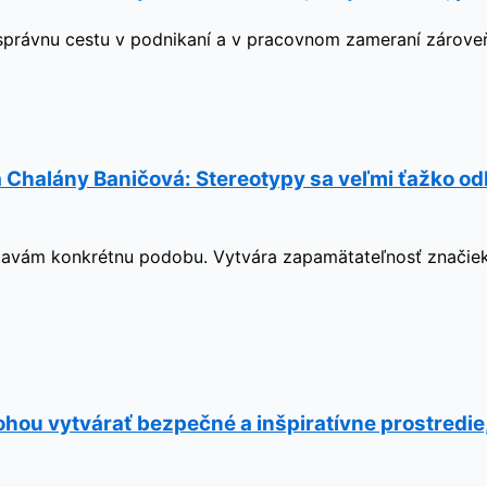
na správnu cestu v podnikaní a v pracovnom zameraní zároveň
halány Baničová: Stereotypy sa veľmi ťažko odbú
vám konkrétnu podobu. Vytvára zapamätateľnosť značiek v
lohou vytvárať bezpečné a inšpiratívne prostredie