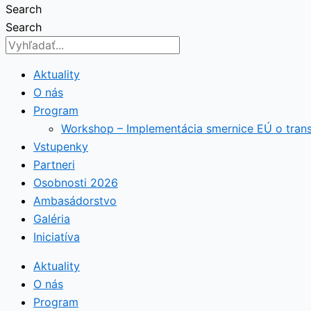
Search
Search
Aktuality
O nás
Program
Workshop – Implementácia smernice EÚ o tran
Vstupenky
Partneri
Osobnosti 2026
Ambasádorstvo
Galéria
Iniciatíva
Aktuality
O nás
Program