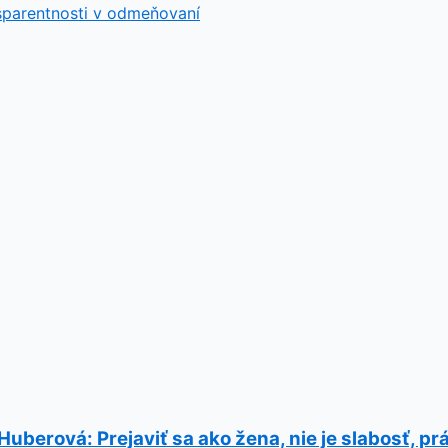
sparentnosti v odmeňovaní
berová: Prejaviť sa ako žena, nie je slabosť, p