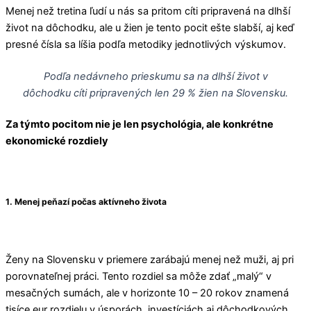
Menej než tretina ľudí u nás sa pritom cíti pripravená na dlhší
život na dôchodku, ale u žien je tento pocit ešte slabší, aj keď
presné čísla sa líšia podľa metodiky jednotlivých výskumov.
Podľa nedávneho prieskumu sa na dlhší život v
dôchodku cíti pripravených len 29 % žien na Slovensku.
Za týmto pocitom nie je len psychológia, ale konkrétne
ekonomické rozdiely
1. Menej peňazí počas aktívneho života
Ženy na Slovensku v priemere zarábajú menej než muži, aj pri
porovnateľnej práci. Tento rozdiel sa môže zdať „malý“ v
mesačných sumách, ale v horizonte 10 – 20 rokov znamená
tisíce eur rozdielu v úsporách, investíciách aj dôchodkových