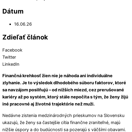
Dátum
16.06.26
Zdieľať článok
Facebook
Twitter
LinkedIn
Finančná krehkosť žien nie je náhoda ani individuálne
zlyhanie. Je to výsledok dlhodobého súboru faktorov, ktoré
sa navzájom posilňujú – od nižších miezd, cez prerušované
kariéry až po systém, ktorý stále nepočíta s tým, že ženy žijú
iné pracovné aj životné trajektórie než muži.
Nedávne zistenia medzinárodných prieskumov na Slovensku
ukazujú, že ženy sa častejšie cítia finančne zraniteľné, majú
nižšie úspory a do budúcnosti sa pozerajú s väčšími obavami.