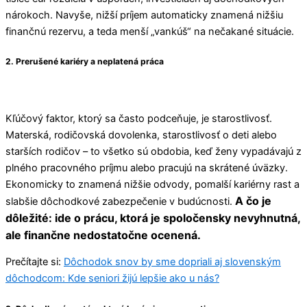
nárokoch. Navyše, nižší príjem automaticky znamená nižšiu
finančnú rezervu, a teda menší „vankúš“ na nečakané situácie.
2. Prerušené kariéry a neplatená práca
Kľúčový faktor, ktorý sa často podceňuje, je starostlivosť.
Materská, rodičovská dovolenka, starostlivosť o deti alebo
starších rodičov – to všetko sú obdobia, keď ženy vypadávajú z
plného pracovného príjmu alebo pracujú na skrátené úväzky.
Ekonomicky to znamená nižšie odvody, pomalší kariérny rast a
A čo je
slabšie dôchodkové zabezpečenie v budúcnosti.
dôležité: ide o prácu, ktorá je spoločensky nevyhnutná,
ale finančne nedostatočne ocenená.
Prečítajte si:
Dôchodok snov by sme dopriali aj slovenským
dôchodcom: Kde seniori žijú lepšie ako u nás?