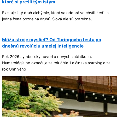
ktoré si prešli tým istým
Existuje istý druh alchýmie, ktorá sa odohrá vo chvíli, keď sa
jedna žena pozrie na druhú. Slová nie sú potrebné,
Môžu stroje myslieť? Od Turingovho testu po
dnešnú revolúciu umelej inteligencie
Rok 2026 symbolicky hovorí o nových začiatkoch.
Numerológia ho označuje za rok čísla 1 a čínska astrológia za
rok Ohnivého