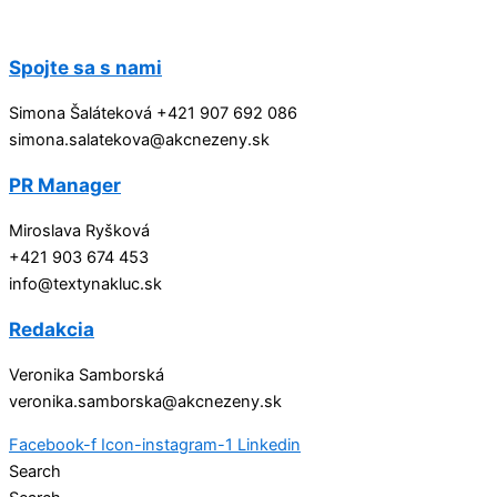
Přeskočit
na
obsah
Spojte sa s nami
Simona Šaláteková +421 907 692 086
simona.salatekova@akcnezeny.sk
PR Manager
Miroslava Ryšková
+421 903 674 453
info@textynakluc.sk
Redakcia
Veronika Samborská
veronika.samborska@akcnezeny.sk
Facebook-f
Icon-instagram-1
Linkedin
Search