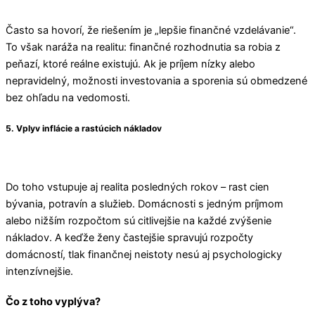
Často sa hovorí, že riešením je „lepšie finančné vzdelávanie“.
To však naráža na realitu: finančné rozhodnutia sa robia z
peňazí, ktoré reálne existujú. Ak je príjem nízky alebo
nepravidelný, možnosti investovania a sporenia sú obmedzené
bez ohľadu na vedomosti.
5. Vplyv inflácie a rastúcich nákladov
Do toho vstupuje aj realita posledných rokov – rast cien
bývania, potravín a služieb. Domácnosti s jedným príjmom
alebo nižším rozpočtom sú citlivejšie na každé zvýšenie
nákladov. A keďže ženy častejšie spravujú rozpočty
domácností, tlak finančnej neistoty nesú aj psychologicky
intenzívnejšie.
Čo z toho vyplýva?