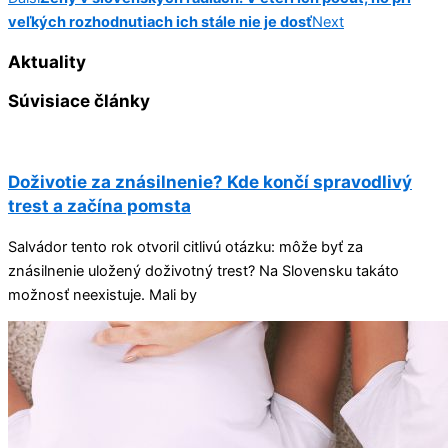
veľkých rozhodnutiach ich stále nie je dosť
Next
Aktuality
Súvisiace články
Doživotie za znásilnenie? Kde končí spravodlivý
trest a začína pomsta
Salvádor tento rok otvoril citlivú otázku: môže byť za
znásilnenie uložený doživotný trest? Na Slovensku takáto
možnosť neexistuje. Mali by