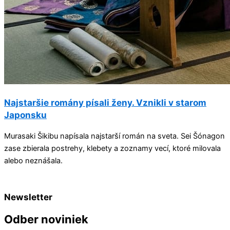
Najstaršie romány písali ženy. Vznikli v starom
Japonsku
Murasaki Šikibu napísala najstarší román na sveta. Sei Šónagon
zase zbierala postrehy, klebety a zoznamy vecí, ktoré milovala
alebo neznášala.
Newsletter
Odber noviniek