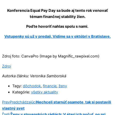
Konferencia Equal Pay Day sa bude aj tento rok venovať
témam finančnej stability žien.
Poďte hovoriť nahlas spolu s nami.
Vstupenky sú už v predaji. Vidíme sa v októbri v Bratislave.
Zdroj foto: CanvaPro (Image by Magnific_rawpixel.com)
Zdroj
Autorka článku: Veronika Samborská
Tagy:
dôchodok
,
financie
,
ženy
Kategórie:
všetky aktuality
Prev
Predchádzajúci
Nechceli starnúť osamote, tak si postavili
vlastný svet
Ďalší
Ženy v slovenských rádiách: V éteri ich počuť, no pri