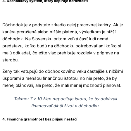
3. Dôchodkový systém, ktorý kopíruje nerovnosti
Dôchodok je v podstate zrkadlo celej pracovnej kariéry. Ak je
kariéra prerušená alebo nižšie platená, výsledkom je nižší
dôchodok. Na Slovensku pritom veľká časť ľudí nemá
predstavu, koľko budú na dôchodku potrebovať ani koľko si
majú odkladať, čo ešte viac prehlbuje rozdiely v príprave na
starobu.
Ženy tak vstupujú do dôchodkového veku častejšie s nižšími
úsporami a menšou finančnou istotou, no nie preto, že by
menej plánovali, ale preto, že mali menej možností plánovať.
Takmer 7 z 10 žien nepociťuje istotu, že by dokázali
financovať dlhší život v dôchodku.
4. Finančná gramotnosť bez príjmu
nestačí