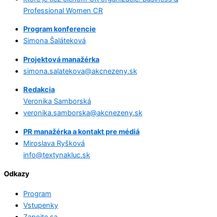
Professional Women CR
Program konferencie
Simona Šaláteková
Projektová manažérka
simona.salatekova@akcnezeny.sk
Redakcia
Veronika Samborská
veronika.samborska@akcnezeny.sk
PR manažérka a kontakt pre médiá
Miroslava Ryšková
info@textynakluc.sk
Odkazy
Program
Vstupenky
Zapojte sa