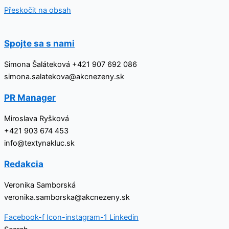
Přeskočit na obsah
Spojte sa s nami
Simona Šaláteková +421 907 692 086
simona.salatekova@akcnezeny.sk
PR Manager
Miroslava Ryšková
+421 903 674 453
info@textynakluc.sk
Redakcia
Veronika Samborská
veronika.samborska@akcnezeny.sk
Facebook-f
Icon-instagram-1
Linkedin