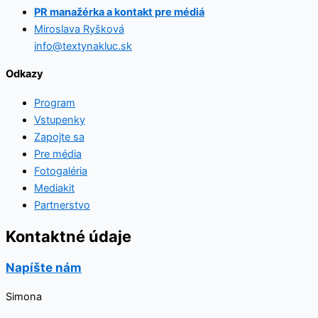
PR manažérka a kontakt pre médiá
Miroslava Ryšková
info@textynakluc.sk
Odkazy
Program
Vstupenky
Zapojte sa
Pre média
Fotogaléria
Mediakit
Partnerstvo
Kontaktné údaje
Napíšte nám
Simona