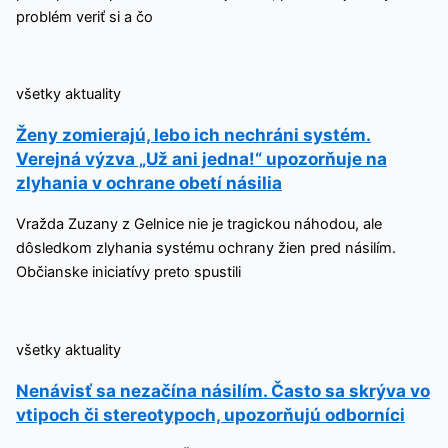
problém veriť si a čo
všetky aktuality
Ženy zomierajú, lebo ich nechráni systém.
Verejná výzva „Už ani jedna!“ upozorňuje na
zlyhania v ochrane obetí násilia
Vražda Zuzany z Gelnice nie je tragickou náhodou, ale
dôsledkom zlyhania systému ochrany žien pred násilím.
Občianske iniciatívy preto spustili
všetky aktuality
Nenávisť sa nezačína násilím. Často sa skrýva vo
vtipoch či stereotypoch, upozorňujú odborníci