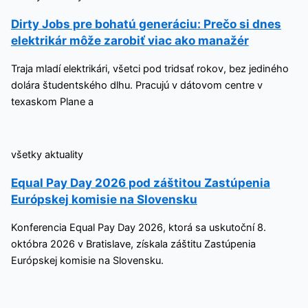
Dirty Jobs pre bohatú generáciu: Prečo si dnes
elektrikár môže zarobiť viac ako manažér
Traja mladí elektrikári, všetci pod tridsať rokov, bez jediného
dolára študentského dlhu. Pracujú v dátovom centre v
texaskom Plane a
všetky aktuality
Equal Pay Day 2026 pod záštitou Zastúpenia
Európskej komisie na Slovensku
Konferencia Equal Pay Day 2026, ktorá sa uskutoční 8.
októbra 2026 v Bratislave, získala záštitu Zastúpenia
Európskej komisie na Slovensku.