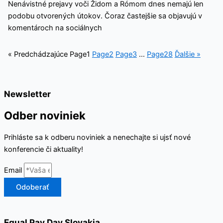
Nenávistné prejavy voči Židom a Rómom dnes nemajú len
podobu otvorených útokov. Čoraz častejšie sa objavujú v
komentároch na sociálnych
« Predchádzajúce
Page
1
Page
2
Page
3
…
Page
28
Ďalšie »
Newsletter
Odber noviniek
Prihláste sa k odberu noviniek a nenechajte si ujsť nové
konferencie či aktuality!
Email
Odoberať
Equal Pay Day Slovakia