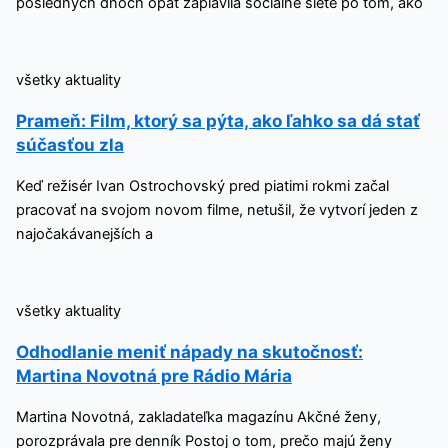
posledných dňoch opäť zaplavila sociálne siete po tom, ako
všetky aktuality
Prameň: Film, ktorý sa pýta, ako ľahko sa dá stať
súčasťou zla
Keď režisér Ivan Ostrochovský pred piatimi rokmi začal
pracovať na svojom novom filme, netušil, že vytvorí jeden z
najočakávanejších a
všetky aktuality
Odhodlanie meniť nápady na skutočnosť:
Martina Novotná pre Rádio Mária
Martina Novotná, zakladateľka magazínu Akčné ženy,
porozprávala pre denník Postoj o tom, prečo majú ženy