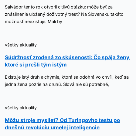
Salvádor tento rok otvoril citlivú otázku: môže byť za
znásilnenie uložený doživotný trest? Na Slovensku takáto
možnosť neexistuje. Mali by
všetky aktuality
Súdržnosť zrodená zo skúsenosti: Čo spája ženy,
ktoré si prešli tým istým
Existuje istý druh alchýmie, ktorá sa odohrá vo chvíli, keď sa
jedna žena pozrie na druhú. Slová nie sú potrebné,
všetky aktuality
Môžu stroje myslieť? Od Turingovho testu po
dnešnú revolúciu umelej inteligencie