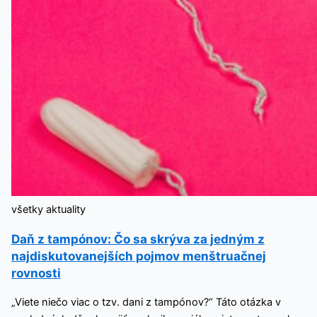
všetky aktuality
Daň z tampónov: Čo sa skrýva za jedným z
najdiskutovanejších pojmov menštruačnej
rovnosti
„Viete niečo viac o tzv. dani z tampónov?“ Táto otázka v