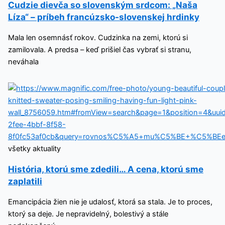
Cudzie dievča so slovenským srdcom: „Naša
Líza“ – príbeh francúzsko-slovenskej hrdinky
Mala len osemnásť rokov. Cudzinka na zemi, ktorú si
zamilovala. A predsa – keď prišiel čas vybrať si stranu,
neváhala
všetky aktuality
História, ktorú sme zdedili… A cena, ktorú sme
zaplatili
Emancipácia žien nie je udalosť, ktorá sa stala. Je to proces,
ktorý sa deje. Je nepravidelný, bolestivý a stále