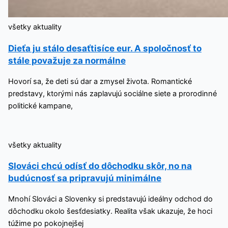
všetky aktuality
Dieťa ju stálo desaťtisíce eur. A spoločnosť to
stále považuje za normálne
Hovorí sa, že deti sú dar a zmysel života. Romantické
predstavy, ktorými nás zaplavujú sociálne siete a prorodinné
politické kampane,
všetky aktuality
Slováci chcú odísť do dôchodku skôr, no na
budúcnosť sa pripravujú minimálne
Mnohí Slováci a Slovenky si predstavujú ideálny odchod do
dôchodku okolo šesťdesiatky. Realita však ukazuje, že hoci
túžime po pokojnejšej