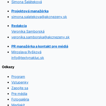
Simona Šaláteková
Projektová manažérka
simona.salatekova@akcnezeny.sk
Redakcia
Veronika Samborská
veronika.samborska@akcnezeny.sk
PR manažérka a kontakt pre médiá
Miroslava Ryšková
info@textynakluc.sk
Odkazy
Program
Vstupenky
Zapojte sa
Pre média
Fotogaléria
Mediakit