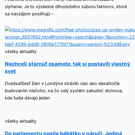
zlyhanie. Je to výsledok dlhodobého súboru faktorov, ktoré
sa navzájom posilňujú –
všetky aktuality
Nechceli starnúť osamote, tak si postavili vlastný
svet
Dvadsaťšesť žien v Londýne strávilo viac ako desaťročie
budovaním niečoho, na čo celý systém zabudol: domova,
kde ľudia dávajú jeden
všetky aktuality
Do parlamentu nosila bábätko v náručí. Jediná