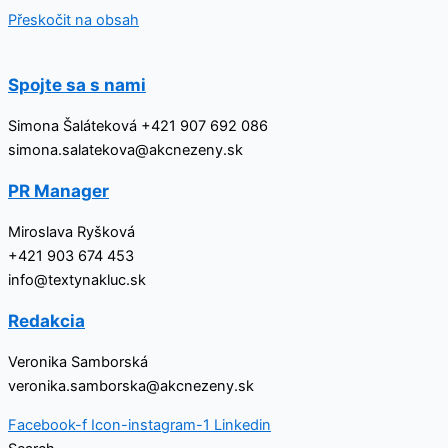
Přeskočit na obsah
Spojte sa s nami
Simona Šaláteková +421 907 692 086
simona.salatekova@akcnezeny.sk
PR Manager
Miroslava Ryšková
+421 903 674 453
info@textynakluc.sk
Redakcia
Veronika Samborská
veronika.samborska@akcnezeny.sk
Facebook-f
Icon-instagram-1
Linkedin