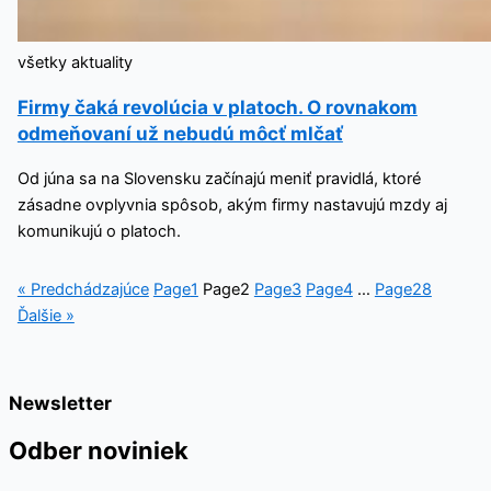
všetky aktuality
Firmy čaká revolúcia v platoch. O rovnakom
odmeňovaní už nebudú môcť mlčať
Od júna sa na Slovensku začínajú meniť pravidlá, ktoré
zásadne ovplyvnia spôsob, akým firmy nastavujú mzdy aj
komunikujú o platoch.
« Predchádzajúce
Page
1
Page
2
Page
3
Page
4
…
Page
28
Ďalšie »
Newsletter
Odber noviniek