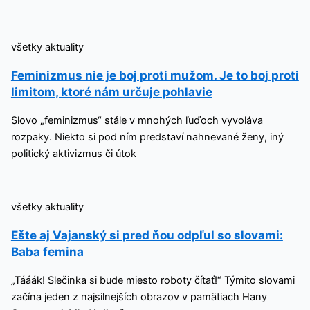
všetky aktuality
Feminizmus nie je boj proti mužom. Je to boj proti
limitom, ktoré nám určuje pohlavie
Slovo „feminizmus“ stále v mnohých ľuďoch vyvoláva
rozpaky. Niekto si pod ním predstaví nahnevané ženy, iný
politický aktivizmus či útok
všetky aktuality
Ešte aj Vajanský si pred ňou odpľul so slovami:
Baba femina
„Tááák! Slečinka si bude miesto roboty čítať!“ Týmito slovami
začína jeden z najsilnejších obrazov v pamätiach Hany