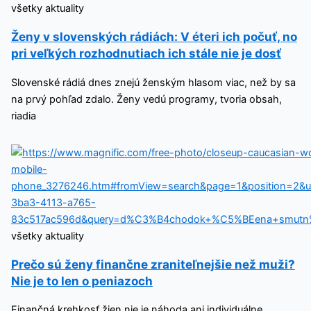
všetky aktuality
Ženy v slovenských rádiách: V éteri ich počuť, no
pri veľkých rozhodnutiach ich stále nie je dosť
Slovenské rádiá dnes znejú ženským hlasom viac, než by sa
na prvý pohľad zdalo. Ženy vedú programy, tvoria obsah,
riadia
všetky aktuality
Prečo sú ženy finančne zraniteľnejšie než muži?
Nie je to len o peniazoch
Finančná krehkosť žien nie je náhoda ani individuálne