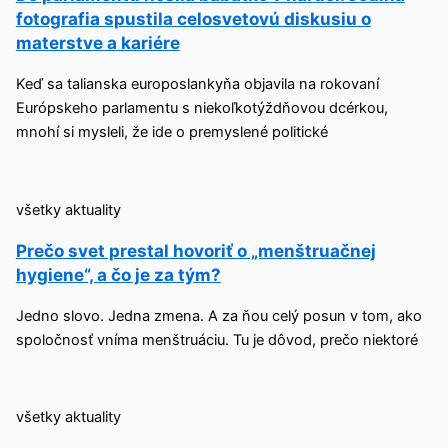
fotografia spustila celosvetovú diskusiu o
materstve a kariére
Keď sa talianska europoslankyňa objavila na rokovaní
Európskeho parlamentu s niekoľkotýždňovou dcérkou,
mnohí si mysleli, že ide o premyslené politické
všetky aktuality
Prečo svet prestal hovoriť o „menštruačnej
hygiene“, a čo je za tým?
Jedno slovo. Jedna zmena. A za ňou celý posun v tom, ako
spoločnosť vníma menštruáciu. Tu je dôvod, prečo niektoré
všetky aktuality