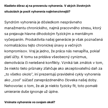
Kladiete dôraz aj na prevenciu vyhorenia. V akých životných
situáciách je pocit vyhorenia najintenzívnejší?
Syndróm vyhorenia je dôsledkom nesprávneho
manažmentu chronického, najmä pracovného stresu, ktorý
sa prejavuje hlavne dlhodobým fyzickým a mentálnym
vyčerpaním. Produktivita našej generácie je však poznačená
normalizáciou tejto chronickej únavy a večných
kompromisov. Vraj je jedno, že práca nás nenapĺňa, pokiaľ
platí účty. K tomu sa pridáva všeobecný cynizmus,
demotivácia či neriešené konflikty. Vzniká tak zmätok v tom,
že niekto tieto príznaky zľahčuje ako akceptovateľnú daň za
„to všetko okolo”, iní prezentujú pravidelné cykly vyhorenia
ako „cool” súčasť zaneprázdneného človeka našej doby.
Nehovoriac o tom, že ak je niekto fyzicky fit, toto pomalé
umieranie duše ignoruje už úplne.
Vnímate vyhorenie vo svojom okolí?