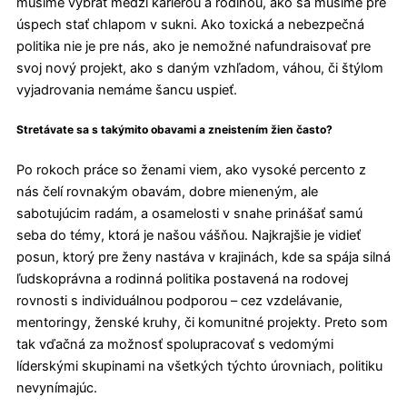
musíme vybrať medzi kariérou a rodinou, ako sa musíme pre
úspech stať chlapom v sukni. Ako toxická a nebezpečná
politika nie je pre nás, ako je nemožné nafundraisovať pre
svoj nový projekt, ako s daným vzhľadom, váhou, či štýlom
vyjadrovania nemáme šancu uspieť.
Stretávate sa s takýmito obavami a zneistením žien často?
Po rokoch práce so ženami viem, ako vysoké percento z
nás čelí rovnakým obavám, dobre mieneným, ale
sabotujúcim radám, a osamelosti v snahe prinášať samú
seba do témy, ktorá je našou vášňou. Najkrajšie je vidieť
posun, ktorý pre ženy nastáva v krajinách, kde sa spája silná
ľudskoprávna a rodinná politika postavená na rodovej
rovnosti s individuálnou podporou – cez vzdelávanie,
mentoringy, ženské kruhy, či komunitné projekty. Preto som
tak vďačná za možnosť spolupracovať s vedomými
líderskými skupinami na všetkých týchto úrovniach, politiku
nevynímajúc.