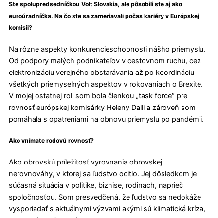
Ste spolupredsedníčkou Volt Slovakia, ale pôsobili ste aj ako
euroúradníčka. Na čo ste sa zameriavali počas kariéry v Európskej
komisii?
Na rôzne aspekty konkurencieschopnosti nášho priemyslu.
Od podpory malých podnikateľov v cestovnom ruchu, cez
elektronizáciu verejného obstarávania až po koordináciu
všetkých priemyselných aspektov v rokovaniach o Brexite.
V mojej ostatnej roli som bola členkou „task force“ pre
rovnosť európskej komisárky Heleny Dalli a zároveň som
pomáhala s opatreniami na obnovu priemyslu po pandémii.
Ako vnímate rodovú rovnosť?
Ako obrovskú príležitosť vyrovnania obrovskej
nerovnováhy, v ktorej sa ľudstvo ocitlo. Jej dôsledkom je
súčasná situácia v politike, biznise, rodinách, naprieč
spoločnosťou. Som presvedčená, že ľudstvo sa nedokáže
vysporiadať s aktuálnymi výzvami akými sú klimatická kríza,