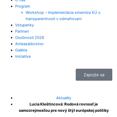
-
t
O nás
Program
f
a
Workshop – Implementácia smernice EÚ o
transparentnosti v odmeňovaní
Vstupenky
g
Partneri
Osobnosti 2026
r
Ambasádorstvo
Galéria
a
Iniciatíva
m
Zapojte sa
-
1
Aktuality
Lucia Kleštincová: Rodová rovnosť je
samozrejmosťou pre nový štýl európskej politiky