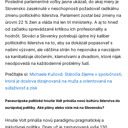
Posledné parlamentné voľby jasne ukázali, do akej miery je
Slovensko zaseknuté v neschopnosti požadovať radikálnu
zmenu politického líderstva. Parlament zostal bez zmeny na
úrovni 22 % žien a vláda má len tri ministerky. A aj to hneď
od začiatku sprevádzané kritikou ich profesionality a
hodnôt. Slováci a Slovenky potrebujú úplne iný kaliber
politického líderstva na to, aby sa dokázali popasovať s
našimi výzvami, ale väčšina strán ho neponúka a navzájom
sa kanibalizuje útočením, klamstvami a divadlom, ktoré nijak
neodpovedá na každodenné problémy ľudí.
Prečítajte si:
Michaela Kučová: Stáročia žijeme v spoločnosti,
ktorá je doslova dizajnovaná na muža a orientovaná na
súťaživosť a zisk
Paneurópske politické hnutie Volt prináša novú kultúru líderstva do
európskej politiky. Aké plány alebo vízie má na Slovensku?
Hnutie Volt prináša novú paradigmu pragmatickej a
inkluzívnej politiky. Dnes už je zastupovaná vyše 130