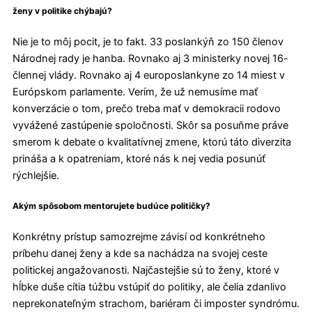
ženy v politike chýbajú?
Nie je to môj pocit, je to fakt. 33 poslankýň zo 150 členov
Národnej rady je hanba. Rovnako aj 3 ministerky novej 16-
člennej vlády. Rovnako aj 4 europoslankyne zo 14 miest v
Európskom parlamente. Verím, že už nemusíme mať
konverzácie o tom, prečo treba mať v demokracii rodovo
vyvážené zastúpenie spoločnosti. Skôr sa posuňme práve
smerom k debate o kvalitatívnej zmene, ktorú táto diverzita
prináša a k opatreniam, ktoré nás k nej vedia posunúť
rýchlejšie.
Akým spôsobom mentorujete budúce političky?
Konkrétny prístup samozrejme závisí od konkrétneho
príbehu danej ženy a kde sa nachádza na svojej ceste
politickej angažovanosti. Najčastejšie sú to ženy, ktoré v
hĺbke duše cítia túžbu vstúpiť do politiky, ale čelia zdanlivo
neprekonateľným strachom, bariéram či imposter syndrómu.