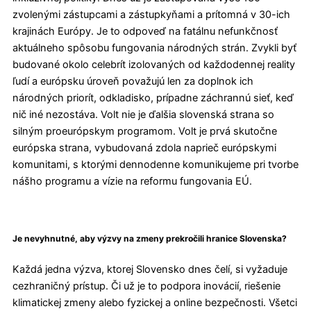
zvolenými zástupcami a zástupkyňami a prítomná v 30-ich
krajinách Európy. Je to odpoveď na fatálnu nefunkčnosť
aktuálneho spôsobu fungovania národných strán. Zvykli byť
budované okolo celebrít izolovaných od každodennej reality
ľudí a európsku úroveň považujú len za doplnok ich
národných priorít, odkladisko, prípadne záchrannú sieť, keď
nič iné nezostáva. Volt nie je ďalšia slovenská strana so
silným proeurópskym programom. Volt je prvá skutočne
európska strana, vybudovaná zdola naprieč európskymi
komunitami, s ktorými dennodenne komunikujeme pri tvorbe
nášho programu a vízie na reformu fungovania EÚ.
Je nevyhnutné, aby výzvy na zmeny prekročili hranice Slovenska?
Každá jedna výzva, ktorej Slovensko dnes čelí, si vyžaduje
cezhraničný prístup. Či už je to podpora inovácií, riešenie
klimatickej zmeny alebo fyzickej a online bezpečnosti. Všetci