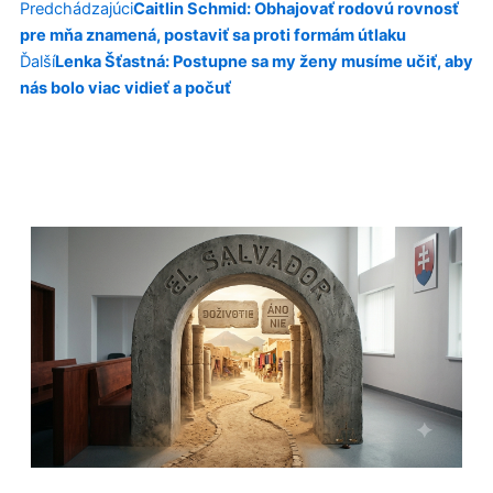
Prev
Next
Predchádzajúci
Caitlin Schmid: Obhajovať rodovú rovnosť
pre mňa znamená, postaviť sa proti formám útlaku
Ďalší
Lenka Šťastná: Postupne sa my ženy musíme učiť, aby
nás bolo viac vidieť a počuť