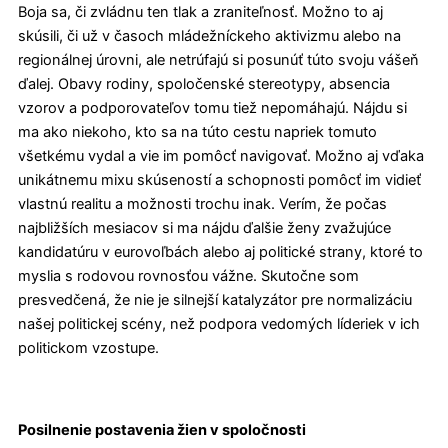
Boja sa, či zvládnu ten tlak a zraniteľnosť. Možno to aj
skúsili, či už v časoch mládežníckeho aktivizmu alebo na
regionálnej úrovni, ale netrúfajú si posunúť túto svoju vášeň
ďalej. Obavy rodiny, spoločenské stereotypy, absencia
vzorov a podporovateľov tomu tiež nepomáhajú. Nájdu si
ma ako niekoho, kto sa na túto cestu napriek tomuto
všetkému vydal a vie im pomôcť navigovať. Možno aj vďaka
unikátnemu mixu skúseností a schopnosti pomôcť im vidieť
vlastnú realitu a možnosti trochu inak. Verím, že počas
najbližších mesiacov si ma nájdu ďalšie ženy zvažujúce
kandidatúru v eurovoľbách alebo aj politické strany, ktoré to
myslia s rodovou rovnosťou vážne. Skutočne som
presvedčená, že nie je silnejší katalyzátor pre normalizáciu
našej politickej scény, než podpora vedomých líderiek v ich
politickom vzostupe.
Posilnenie postavenia žien v spoločnosti