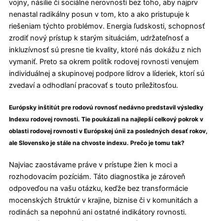
vojny, násilie či sociálne nerovnosti bez toho, aby najprv
nenastal radikálny posun v tom, kto a ako pristupuje k
riešeniam týchto problémov. Energia ľudskosti, schopnosť
zrodiť nový prístup k starým situáciám, udržateľnosť a
inkluzívnosť sú presne tie kvality, ktoré nás dokážu z nich
vymaniť. Preto sa okrem politík rodovej rovnosti venujem
individuálnej a skupinovej podpore lídrov a líderiek, ktorí sú
zvedaví a odhodlaní pracovať s touto príležitosťou.
Európsky inštitút pre rodovú rovnosť nedávno predstavil výsledky
Indexu rodovej rovnosti. Tie poukázali na najlepší celkový pokrok v
oblasti rodovej rovnosti v Európskej únii za posledných desať rokov,
ale Slovensko je stále na chvoste indexu. Prečo je tomu tak?
Najviac zaostávame práve v prístupe žien k moci a
rozhodovacím pozíciám. Táto diagnostika je zároveň
odpoveďou na vašu otázku, keďže bez transformácie
mocenských štruktúr v krajine, biznise či v komunitách a
rodinách sa nepohnú ani ostatné indikátory rovnosti.