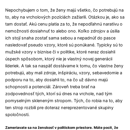
Nepochybujem o tom, že ženy majú všetko, čo potrebujú na
to, aby na vrcholových pozíciách zažiarili. Otázkou je, ako sa
tam dostať. Akú cenu platia za to, že nepodľahnú naratívu o
nemožnosti dosiahnuť to alebo ono. Koľko zdrojov a úsilia
ich stojí snaha zostať sama sebou a nepadnúť do pasce
nasledovať pseudo vzory, ktoré sú ponúkané. Typicky sú to
mužské vzory v biznise či v politike, ktoré neraz dosiahli
úspech spôsobom, ktorý nie je vlastný novej generácii
líderiek. A tak sa naspäť dostávame k tomu, čo vlastne ženy
potrebujú, aby mali zdroje, inšpiráciu, vzory, sebavedomie a
podporu na to, aby dosiahli to, na čo už dávno majú
schopnosti a potenciál. Zároveň treba brať na
zodpovednosť tých, ktorí sú dnes na vrchole, nad tým
pomyselným skleneným stropom. Tých, čo robia na to, aby
ten strop rozbili pre doteraz nereprezentované skupiny
spoločnosti.
Zameriavate sa na ženskosť v politickom priestore. Máte pocit, že