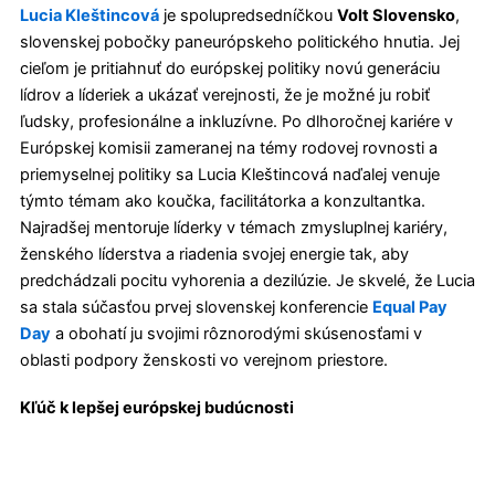
Lucia Kleštincová
je spolupredsedníčkou
Volt Slovensko
,
slovenskej pobočky paneurópskeho politického hnutia. Jej
cieľom je pritiahnuť do európskej politiky novú generáciu
lídrov a líderiek a ukázať verejnosti, že je možné ju robiť
ľudsky, profesionálne a inkluzívne. Po dlhoročnej kariére v
Európskej komisii zameranej na témy rodovej rovnosti a
priemyselnej politiky sa Lucia Kleštincová naďalej venuje
týmto témam ako koučka, facilitátorka a konzultantka.
Najradšej mentoruje líderky v témach zmysluplnej kariéry,
ženského líderstva a riadenia svojej energie tak, aby
predchádzali pocitu vyhorenia a dezilúzie. Je skvelé, že Lucia
sa stala súčasťou prvej slovenskej konferencie
Equal Pay
Day
a obohatí ju svojimi rôznorodými skúsenosťami v
oblasti podpory ženskosti vo verejnom priestore.
Kľúč k lepšej európskej budúcnosti