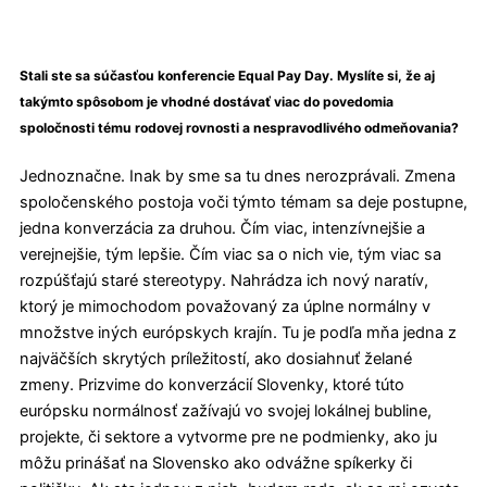
Stali ste sa súčasťou konferencie Equal Pay Day. Myslíte si, že aj
takýmto spôsobom je vhodné dostávať viac do povedomia
spoločnosti tému rodovej rovnosti a nespravodlivého odmeňovania?
Jednoznačne. Inak by sme sa tu dnes nerozprávali. Zmena
spoločenského postoja voči týmto témam sa deje postupne,
jedna konverzácia za druhou. Čím viac, intenzívnejšie a
verejnejšie, tým lepšie. Čím viac sa o nich vie, tým viac sa
rozpúšťajú staré stereotypy. Nahrádza ich nový naratív,
ktorý je mimochodom považovaný za úplne normálny v
množstve iných európskych krajín. Tu je podľa mňa jedna z
najväčších skrytých príležitostí, ako dosiahnuť želané
zmeny. Prizvime do konverzácií Slovenky, ktoré túto
európsku normálnosť zažívajú vo svojej lokálnej bubline,
projekte, či sektore a vytvorme pre ne podmienky, ako ju
môžu prinášať na Slovensko ako odvážne spíkerky či