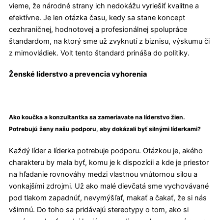
vieme, že národné strany ich nedokážu vyriešiť kvalitne a
efektívne. Je len otázka času, kedy sa stane koncept
cezhraničnej, hodnotovej a profesionálnej spolupráce
štandardom, na ktorý sme už zvyknutí z biznisu, výskumu či
z mimovládiek. Volt tento štandard prináša do politiky.
Ženské líderstvo a prevencia vyhorenia
Ako koučka a konzultantka sa zameriavate na líderstvo žien.
Potrebujú ženy našu podporu, aby dokázali byť silnými líderkami?
Každý líder a líderka potrebuje podporu. Otázkou je, akého
charakteru by mala byť, komu je k dispozícii a kde je priestor
na hľadanie rovnováhy medzi vlastnou vnútornou silou a
vonkajšími zdrojmi. Už ako malé dievčatá sme vychovávané
pod tlakom zapadnúť, nevymýšľať, makať a čakať, že si nás
všimnú. Do toho sa pridávajú stereotypy o tom, ako si