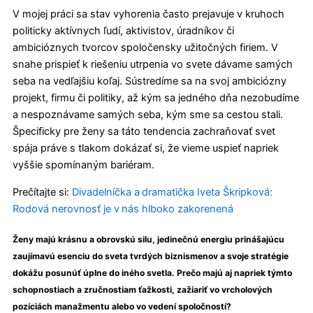
V mojej práci sa stav vyhorenia často prejavuje v kruhoch
politicky aktívnych ľudí, aktivistov, úradníkov či
ambicióznych tvorcov spoločensky užitočných firiem. V
snahe prispieť k riešeniu utrpenia vo svete dávame samých
seba na vedľajšiu koľaj. Sústredíme sa na svoj ambiciózny
projekt, firmu či politiky, až kým sa jedného dňa nezobudíme
a nespoznávame samých seba, kým sme sa cestou stali.
Špecificky pre ženy sa táto tendencia zachraňovať svet
spája práve s tlakom dokázať si, že vieme uspieť napriek
vyššie spomínaným bariéram.
Prečítajte si:
Divadelníčka a dramatička Iveta Škripková:
Rodová nerovnosť je v nás hlboko zakorenená
Ženy majú krásnu a obrovskú silu, jedinečnú energiu prinášajúcu
zaujímavú esenciu do sveta tvrdých biznismenov a svoje stratégie
dokážu posunúť úplne do iného svetla. Prečo majú aj napriek týmto
schopnostiach a zručnostiam ťažkosti, zažiariť vo vrcholových
pozíciách manažmentu alebo vo vedení spoločností?