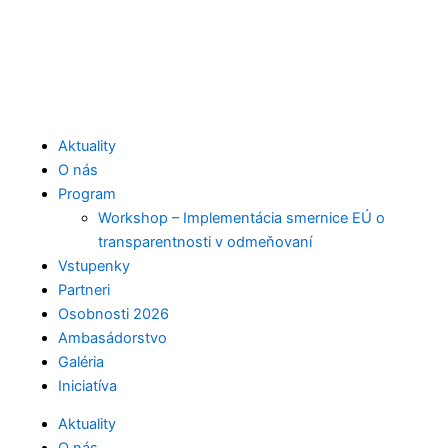
Přeskočit
na
F
I
L
obsah
a
c
i
c
o
n
Aktuality
O nás
Program
e
n
k
Workshop – Implementácia smernice EÚ o
transparentnosti v odmeňovaní
b
-
e
Vstupenky
Partneri
o
i
d
Osobnosti 2026
Ambasádorstvo
o
n
i
Galéria
Iniciatíva
k
s
n
Aktuality