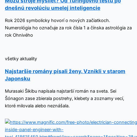
Môžu stroje myslieť? Od Turingovho testu po
dnešnú revolúciu umelej inteligencie
Rok 2026 symbolicky hovorí o nových začiatkoch.
Numerológia ho označuje za rok čísla 1 a čínska astrológia za
rok Ohnivého
všetky aktuality
Najstaršie romány písali ženy. Vznikli v starom
Japonsku
Murasaki Šikibu napísala najstarší román na sveta. Sei
Šónagon zase zbierala postrehy, klebety a zoznamy vecí,
ktoré milovala alebo neznášala.