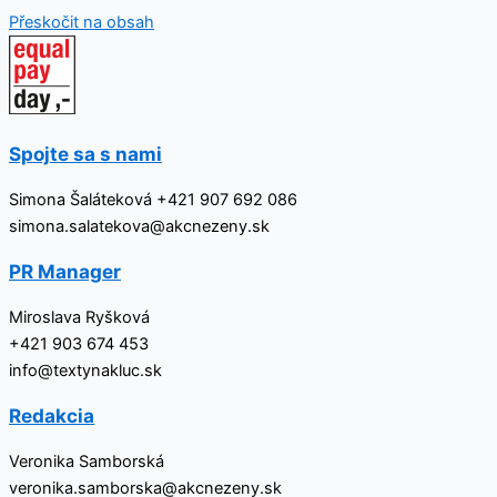
Přeskočit na obsah
Spojte sa s nami
Simona Šaláteková +421 907 692 086
simona.salatekova@akcnezeny.sk
PR Manager
Miroslava Ryšková
+421 903 674 453
info@textynakluc.sk
Redakcia
Veronika Samborská
veronika.samborska@akcnezeny.sk