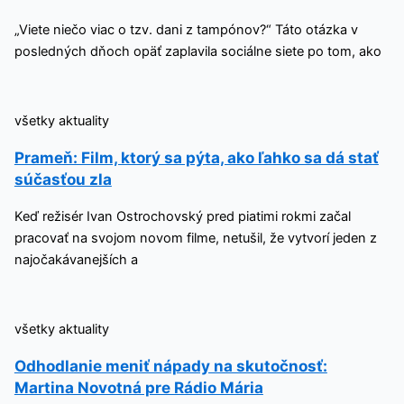
„Viete niečo viac o tzv. dani z tampónov?“ Táto otázka v
posledných dňoch opäť zaplavila sociálne siete po tom, ako
všetky aktuality
Prameň: Film, ktorý sa pýta, ako ľahko sa dá stať
súčasťou zla
Keď režisér Ivan Ostrochovský pred piatimi rokmi začal
pracovať na svojom novom filme, netušil, že vytvorí jeden z
najočakávanejších a
všetky aktuality
Odhodlanie meniť nápady na skutočnosť:
Martina Novotná pre Rádio Mária