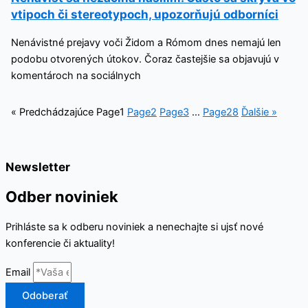
vtipoch či stereotypoch, upozorňujú odborníci
Nenávistné prejavy voči Židom a Rómom dnes nemajú len
podobu otvorených útokov. Čoraz častejšie sa objavujú v
komentároch na sociálnych
« Predchádzajúce
Page
1
Page
2
Page
3
…
Page
28
Ďalšie »
Newsletter
Odber noviniek
Prihláste sa k odberu noviniek a nenechajte si ujsť nové
konferencie či aktuality!
Email
Odoberať