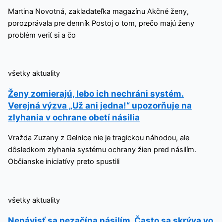
Martina Novotná, zakladateľka magazínu Akčné ženy,
porozprávala pre denník Postoj o tom, prečo majú ženy
problém veriť si a čo
všetky aktuality
Ženy zomierajú, lebo ich nechráni systém.
Verejná výzva „Už ani jedna!“ upozorňuje na
zlyhania v ochrane obetí násilia
Vražda Zuzany z Gelnice nie je tragickou náhodou, ale
dôsledkom zlyhania systému ochrany žien pred násilím.
Občianske iniciatívy preto spustili
všetky aktuality
Nenávisť sa nezačína násilím. Často sa skrýva vo