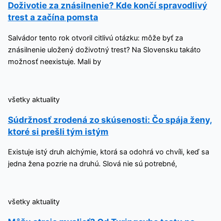
Doživotie za znásilnenie? Kde končí spravodlivý
trest a začína pomsta
Salvádor tento rok otvoril citlivú otázku: môže byť za
znásilnenie uložený doživotný trest? Na Slovensku takáto
možnosť neexistuje. Mali by
všetky aktuality
Súdržnosť zrodená zo skúsenosti: Čo spája ženy,
ktoré si prešli tým istým
Existuje istý druh alchýmie, ktorá sa odohrá vo chvíli, keď sa
jedna žena pozrie na druhú. Slová nie sú potrebné,
všetky aktuality