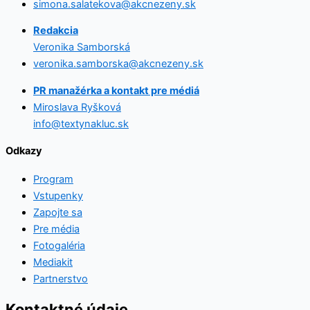
simona.salatekova@akcnezeny.sk
Redakcia
Veronika Samborská
veronika.samborska@akcnezeny.sk
PR manažérka a kontakt pre médiá
Miroslava Ryšková
info@textynakluc.sk
Odkazy
Program
Vstupenky
Zapojte sa
Pre média
Fotogaléria
Mediakit
Partnerstvo
Kontaktné údaje