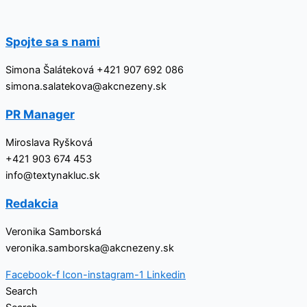
Přeskočit
na
obsah
Spojte sa s nami
Simona Šaláteková +421 907 692 086
simona.salatekova@akcnezeny.sk
PR Manager
Miroslava Ryšková
+421 903 674 453
info@textynakluc.sk
Redakcia
Veronika Samborská
veronika.samborska@akcnezeny.sk
Facebook-f
Icon-instagram-1
Linkedin
Search