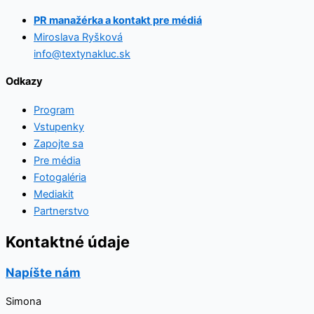
PR manažérka a kontakt pre médiá
Miroslava Ryšková
info@textynakluc.sk
Odkazy
Program
Vstupenky
Zapojte sa
Pre média
Fotogaléria
Mediakit
Partnerstvo
Kontaktné údaje
Napíšte nám
Simona