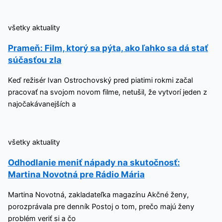
všetky aktuality
Prameň: Film, ktorý sa pýta, ako ľahko sa dá stať
súčasťou zla
Keď režisér Ivan Ostrochovský pred piatimi rokmi začal
pracovať na svojom novom filme, netušil, že vytvorí jeden z
najočakávanejších a
všetky aktuality
Odhodlanie meniť nápady na skutočnosť:
Martina Novotná pre Rádio Mária
Martina Novotná, zakladateľka magazínu Akčné ženy,
porozprávala pre denník Postoj o tom, prečo majú ženy
problém veriť si a čo