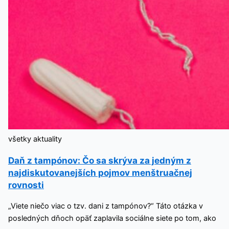
všetky aktuality
Daň z tampónov: Čo sa skrýva za jedným z
najdiskutovanejších pojmov menštruačnej
rovnosti
„Viete niečo viac o tzv. dani z tampónov?“ Táto otázka v
posledných dňoch opäť zaplavila sociálne siete po tom, ako