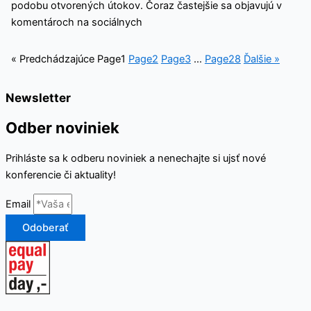
podobu otvorených útokov. Čoraz častejšie sa objavujú v
komentároch na sociálnych
« Predchádzajúce
Page
1
Page
2
Page
3
…
Page
28
Ďalšie »
Newsletter
Odber noviniek
Prihláste sa k odberu noviniek a nenechajte si ujsť nové
konferencie či aktuality!
Email
Odoberať