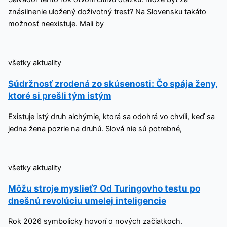
znásilnenie uložený doživotný trest? Na Slovensku takáto
možnosť neexistuje. Mali by
všetky aktuality
Súdržnosť zrodená zo skúsenosti: Čo spája ženy,
ktoré si prešli tým istým
Existuje istý druh alchýmie, ktorá sa odohrá vo chvíli, keď sa
jedna žena pozrie na druhú. Slová nie sú potrebné,
všetky aktuality
Môžu stroje myslieť? Od Turingovho testu po
dnešnú revolúciu umelej inteligencie
Rok 2026 symbolicky hovorí o nových začiatkoch.