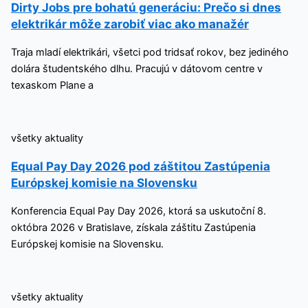
Dirty Jobs pre bohatú generáciu: Prečo si dnes
elektrikár môže zarobiť viac ako manažér
Traja mladí elektrikári, všetci pod tridsať rokov, bez jediného
dolára študentského dlhu. Pracujú v dátovom centre v
texaskom Plane a
všetky aktuality
Equal Pay Day 2026 pod záštitou Zastúpenia
Európskej komisie na Slovensku
Konferencia Equal Pay Day 2026, ktorá sa uskutoční 8.
októbra 2026 v Bratislave, získala záštitu Zastúpenia
Európskej komisie na Slovensku.
všetky aktuality