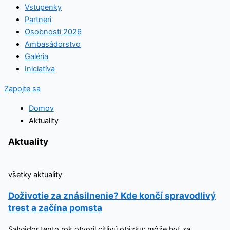
Vstupenky
Partneri
Osobnosti 2026
Ambasádorstvo
Galéria
Iniciatíva
Zapojte sa
Domov
Aktuality
Aktuality
všetky aktuality
Doživotie za znásilnenie? Kde končí spravodlivý
trest a začína pomsta
Salvádor tento rok otvoril citlivú otázku: môže byť za