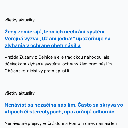
všetky aktuality
Ženy zomierajú, lebo ich nechráni systém.
Verejná výzva „Už ani jedna!“ upozorňuje na
zlyhania v ochrane obetí násilia
Vražda Zuzany z Gelnice nie je tragickou náhodou, ale
dôsledkom zlyhania systému ochrany žien pred násilím.
Občianske iniciatívy preto spustili
všetky aktuality
Nenávisť sa nezačína násilím. Často sa skrýva vo
vtipoch či stereotypoch, upozorňujú odborníci
Nenávistné prejavy voči Židom a Rómom dnes nemajú len