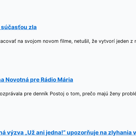
ť súčasťou zla
racovať na svojom novom filme, netušil, že vytvorí jeden z
a Novotná pre Rádio Mária
zprávala pre denník Postoj o tom, prečo majú ženy problém
ná výzva „Už ani jedna!“ upozorňuje na zlyhania v