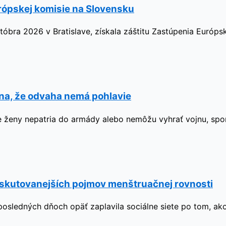
rópskej komisie na Slovensku
tóbra 2026 v Bratislave, získala záštitu Zastúpenia Európs
ína, že odvaha nemá pohlavie
, že ženy nepatria do armády alebo nemôžu vyhrať vojnu, sp
iskutovanejších pojmov menštruačnej rovnosti
 posledných dňoch opäť zaplavila sociálne siete po tom, ak