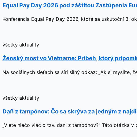
Equal Pay Day 2026 pod záštitou Zastúpenia Eu
Konferencia Equal Pay Day 2026, ktorá sa uskutoční 8. ok
všetky aktuality
Ženský most vo Vietname: Príbeh, ktorý pripom
Na sociálnych sieťach sa šíri silný odkaz: „Ak si myslíte
všetky aktuality
Daň z tampónov: Čo sa skrýva za jedným z najd
„Viete niečo viac o tzv. dani z tampónov?“ Táto otázka v