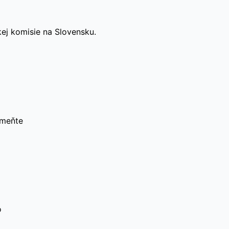
kej komisie na Slovensku.
omeňte
o