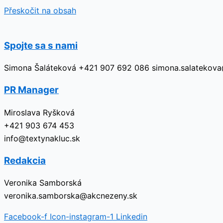
Přeskočit na obsah
Spojte sa s nami
Simona Šaláteková +421 907 692 086 simona.salatekov
PR Manager
Miroslava Ryšková
+421 903 674 453
info@textynakluc.sk
Redakcia
Veronika Samborská
veronika.samborska@akcnezeny.sk
Facebook-f
Icon-instagram-1
Linkedin