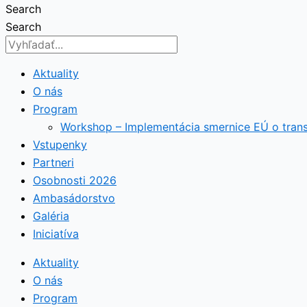
Search
Search
Aktuality
O nás
Program
Workshop – Implementácia smernice EÚ o tran
Vstupenky
Partneri
Osobnosti 2026
Ambasádorstvo
Galéria
Iniciatíva
Aktuality
O nás
Program