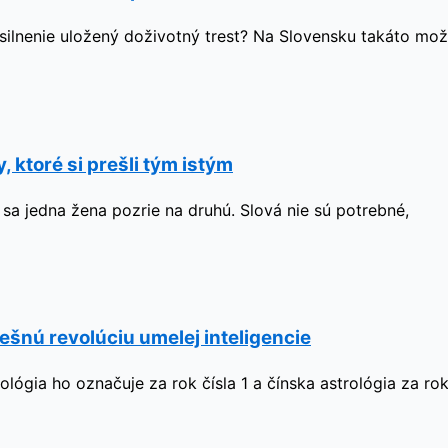
ásilnenie uložený doživotný trest? Na Slovensku takáto mož
 ktoré si prešli tým istým
ď sa jedna žena pozrie na druhú. Slová nie sú potrebné,
ešnú revolúciu umelej inteligencie
ógia ho označuje za rok čísla 1 a čínska astrológia za ro