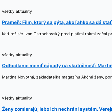
všetky aktuality
Prameň: Film, ktorý sa pýta, ako ľahko sa dá sta
Keď režisér Ivan Ostrochovský pred piatimi rokmi začal p
všetky aktuality
Odhodlanie meniť nápady na skutočnosť: Martin
Martina Novotná, zakladateľka magazínu Akčné ženy, poro
všetky aktuality
Ženy zomierajú, lebo ich nechráni systém. Verej