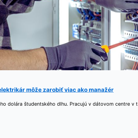
elektrikár môže zarobiť viac ako manažér
diného dolára študentského dlhu. Pracujú v dátovom centre v