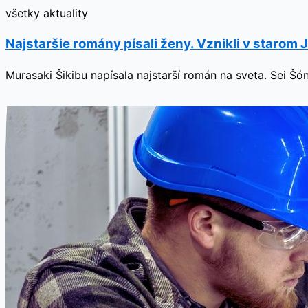
všetky aktuality
Najstaršie romány písali ženy. Vznikli v starom
Murasaki Šikibu napísala najstarší román na sveta. Sei Šó