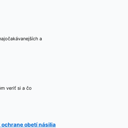
 najočakávanejších a
 veriť si a čo
 ochrane obetí násilia