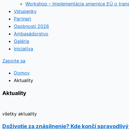
Workshop – Implementácia smernice EÚ o tran
Vstupenky
Partneri
Osobnosti 2026
Ambasádorstvo
Galéria
Iniciatíva
Zapojte sa
Domov
Aktuality
Aktuality
všetky aktuality
Doživotie za znásilnenie? Kde končí spravodlivý