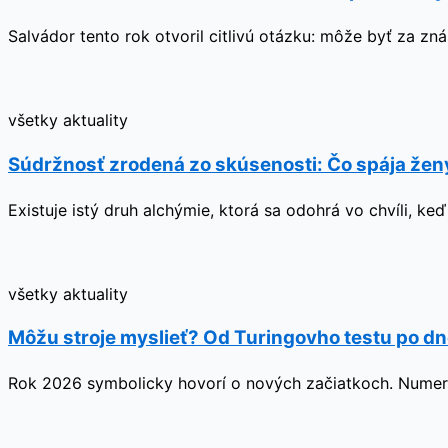
Salvádor tento rok otvoril citlivú otázku: môže byť za zn
všetky aktuality
Súdržnosť zrodená zo skúsenosti: Čo spája ženy,
Existuje istý druh alchýmie, ktorá sa odohrá vo chvíli, ke
všetky aktuality
Môžu stroje myslieť? Od Turingovho testu po dn
Rok 2026 symbolicky hovorí o nových začiatkoch. Numerol