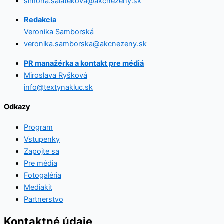
simona.salatekova@akcnezeny.sk
Redakcia
Veronika Samborská
veronika.samborska@akcnezeny.sk
PR manažérka a kontakt pre médiá
Miroslava Ryšková
info@textynakluc.sk
Odkazy
Program
Vstupenky
Zapojte sa
Pre média
Fotogaléria
Mediakit
Partnerstvo
Kontaktné údaje