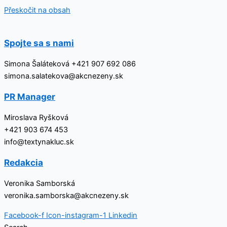
Přeskočit na obsah
Spojte sa s nami
Simona Šaláteková +421 907 692 086
simona.salatekova@akcnezeny.sk
PR Manager
Miroslava Ryšková
+421 903 674 453
info@textynakluc.sk
Redakcia
Veronika Samborská
veronika.samborska@akcnezeny.sk
Facebook-f
Icon-instagram-1
Linkedin