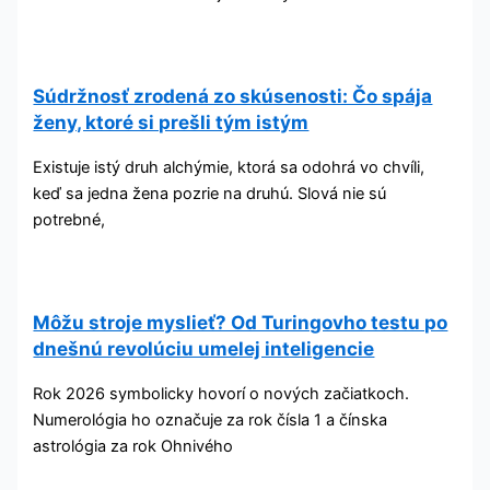
Súdržnosť zrodená zo skúsenosti: Čo spája
ženy, ktoré si prešli tým istým
Existuje istý druh alchýmie, ktorá sa odohrá vo chvíli,
keď sa jedna žena pozrie na druhú. Slová nie sú
potrebné,
Môžu stroje myslieť? Od Turingovho testu po
dnešnú revolúciu umelej inteligencie
Rok 2026 symbolicky hovorí o nových začiatkoch.
Numerológia ho označuje za rok čísla 1 a čínska
astrológia za rok Ohnivého