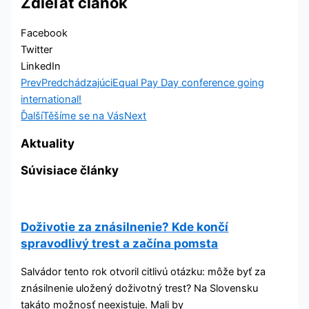
Zdieľať článok
Facebook
Twitter
LinkedIn
Prev
Predchádzajúci
Equal Pay Day conference going
international!
Ďalší
Těšíme se na Vás
Next
Aktuality
Súvisiace články
Doživotie za znásilnenie? Kde končí
spravodlivý trest a začína pomsta
Salvádor tento rok otvoril citlivú otázku: môže byť za
znásilnenie uložený doživotný trest? Na Slovensku
takáto možnosť neexistuje. Mali by