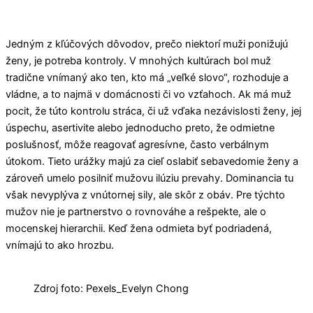
Jedným z kľúčových dôvodov, prečo niektorí muži ponižujú
ženy, je potreba kontroly. V mnohých kultúrach bol muž
tradične vnímaný ako ten, kto má „veľké slovo“, rozhoduje a
vládne, a to najmä v domácnosti či vo vzťahoch. Ak má muž
pocit, že túto kontrolu stráca, či už vďaka nezávislosti ženy, jej
úspechu, asertivite alebo jednoducho preto, že odmietne
poslušnosť, môže reagovať agresívne, často verbálnym
útokom. Tieto urážky majú za cieľ oslabiť sebavedomie ženy a
zároveň umelo posilniť mužovu ilúziu prevahy. Dominancia tu
však nevyplýva z vnútornej sily, ale skôr z obáv. Pre týchto
mužov nie je partnerstvo o rovnováhe a rešpekte, ale o
mocenskej hierarchii. Keď žena odmieta byť podriadená,
vnímajú to ako hrozbu.
Zdroj foto: Pexels_Evelyn Chong