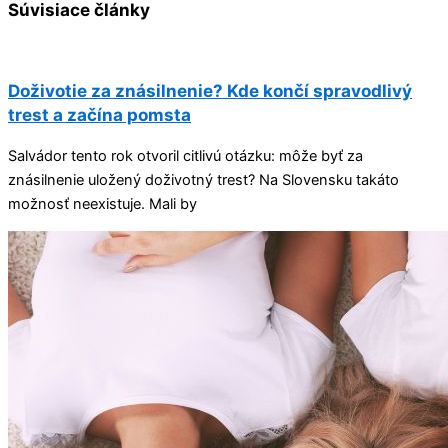
Súvisiace články
Doživotie za znásilnenie? Kde končí spravodlivý
trest a začína pomsta
Salvádor tento rok otvoril citlivú otázku: môže byť za
znásilnenie uložený doživotný trest? Na Slovensku takáto
možnosť neexistuje. Mali by