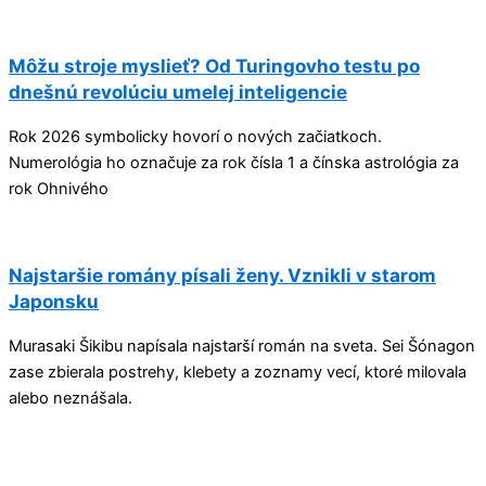
Môžu stroje myslieť? Od Turingovho testu po
dnešnú revolúciu umelej inteligencie
Rok 2026 symbolicky hovorí o nových začiatkoch.
Numerológia ho označuje za rok čísla 1 a čínska astrológia za
rok Ohnivého
Najstaršie romány písali ženy. Vznikli v starom
Japonsku
Murasaki Šikibu napísala najstarší román na sveta. Sei Šónagon
zase zbierala postrehy, klebety a zoznamy vecí, ktoré milovala
alebo neznášala.