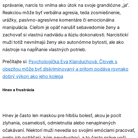
správanie, narcis to vníma ako útok na svoje grandiózne „ja“.
Reakciou môže byť verbálna agresia, teda zosmiešnenie,
urážky, pasívno-agresívne komentáre či emocionálna
manipulácia. Cieľom je opäť narušiť sebavedomie ženy a
zachovať si vlastnú nadvládu a ilúziu dokonalosti. Narcistickí
muži totiž nevnímajú ženy ako autonómne bytosti, ale ako
nástroje na napĺňanie vlastných potrieb.
Prečítajte si:
Psychologička Eva Klanduchová: Človek s
obezitou môže byť diskriminovaný a pritom podáva rovnako
dobrý výkon ako jeho kolega
Hnev a frustrácia
Hnev je často len maskou pre hlbšiu bolesť, akou je pocit
zlyhania, osamelosti, odmietnutia alebo nenaplnených
očakávaní. Niektorí muži nevedia so svojimi emóciami pracovať,
preto ich potláčajú, kým nevybuchnú, a to často práve voči