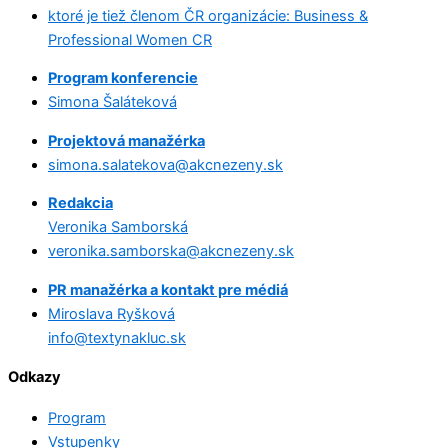
ktoré je tiež členom ČR organizácie: Business &
Professional Women CR
Program konferencie
Simona Šaláteková
Projektová manažérka
simona.salatekova@akcnezeny.sk
Redakcia
Veronika Samborská
veronika.samborska@akcnezeny.sk
PR manažérka a kontakt pre médiá
Miroslava Ryšková
info@textynakluc.sk
Odkazy
Program
Vstupenky