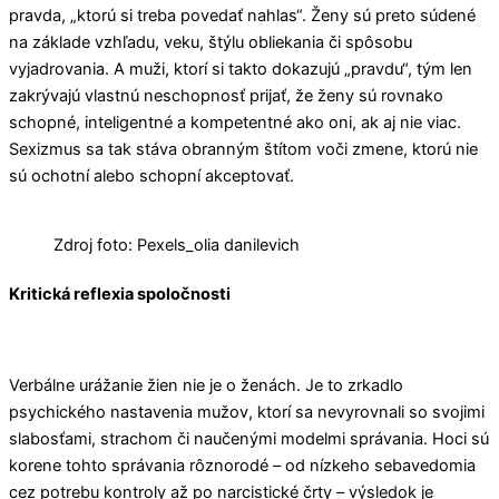
pravda, „ktorú si treba povedať nahlas“. Ženy sú preto súdené
na základe vzhľadu, veku, štýlu obliekania či spôsobu
vyjadrovania. A muži, ktorí si takto dokazujú „pravdu“, tým len
zakrývajú vlastnú neschopnosť prijať, že ženy sú rovnako
schopné, inteligentné a kompetentné ako oni, ak aj nie viac.
Sexizmus sa tak stáva obranným štítom voči zmene, ktorú nie
sú ochotní alebo schopní akceptovať.
Zdroj foto: Pexels_olia danilevich
Kritická reflexia spoločnosti
Verbálne urážanie žien nie je o ženách. Je to zrkadlo
psychického nastavenia mužov, ktorí sa nevyrovnali so svojimi
slabosťami, strachom či naučenými modelmi správania. Hoci sú
korene tohto správania rôznorodé – od nízkeho sebavedomia
cez potrebu kontroly až po narcistické črty – výsledok je