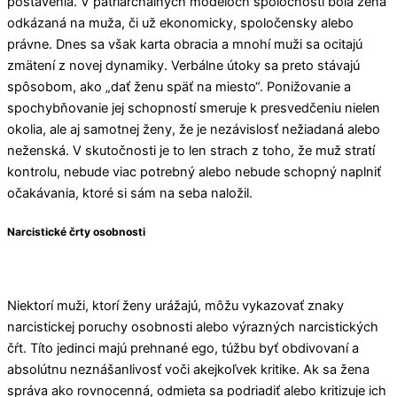
postavenia. V patriarchálnych modeloch spoločnosti bola žena
odkázaná na muža, či už ekonomicky, spoločensky alebo
právne. Dnes sa však karta obracia a mnohí muži sa ocitajú
zmätení z novej dynamiky. Verbálne útoky sa preto stávajú
spôsobom, ako „dať ženu späť na miesto“. Ponižovanie a
spochybňovanie jej schopností smeruje k presvedčeniu nielen
okolia, ale aj samotnej ženy, že je nezávislosť nežiadaná alebo
neženská. V skutočnosti je to len strach z toho, že muž stratí
kontrolu, nebude viac potrebný alebo nebude schopný naplniť
očakávania, ktoré si sám na seba naložil.
Narcistické črty osobnosti
Niektorí muži, ktorí ženy urážajú, môžu vykazovať znaky
narcistickej poruchy osobnosti alebo výrazných narcistických
čŕt. Títo jedinci majú prehnané ego, túžbu byť obdivovaní a
absolútnu neznášanlivosť voči akejkoľvek kritike. Ak sa žena
správa ako rovnocenná, odmieta sa podriadiť alebo kritizuje ich