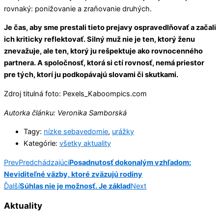
rovnaký: ponižovanie a zraňovanie druhých.
Je čas, aby sme prestali tieto prejavy ospravedlňovať a začali
ich kriticky reflektovať. Silný muž nie je ten, ktorý ženu
znevažuje, ale ten, ktorý ju rešpektuje ako rovnocenného
partnera. A spoločnosť, ktorá si ctí rovnosť, nemá priestor
pre tých, ktorí ju podkopávajú slovami či skutkami.
Zdroj titulná foto: Pexels_Kaboompics.com
Autorka článku: Veronika Samborská
Tagy:
nízke sebavedomie
,
urážky
Kategórie:
všetky aktuality
Prev
Predchádzajúci
Posadnutosť dokonalým vzhľadom:
Neviditeľné väzby, ktoré zväzujú rodiny
Ďalší
Súhlas nie je možnosť. Je základ
Next
Aktuality