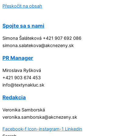
Přeskočit na obsah
Spojte sa s nami
Simona Šaláteková +421 907 692 086
simona.salatekova@akcnezeny.sk
PR Manager
Miroslava Ryšková
+421 903 674 453
info@textynakluc.sk
Redakcia
Veronika Samborská
veronika.samborska@akcnezeny.sk
Facebook-f
Icon-instagram-1
Linkedin