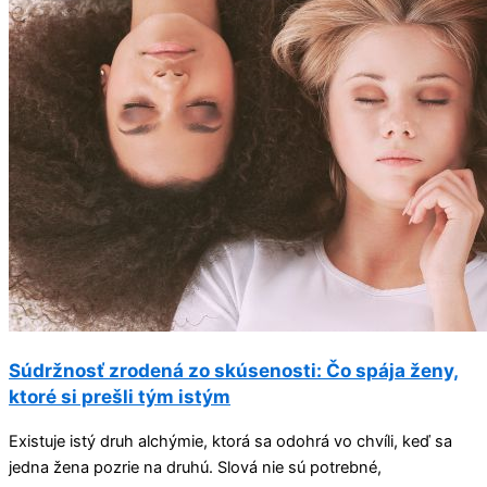
Súdržnosť zrodená zo skúsenosti: Čo spája ženy,
ktoré si prešli tým istým
Existuje istý druh alchýmie, ktorá sa odohrá vo chvíli, keď sa
jedna žena pozrie na druhú. Slová nie sú potrebné,