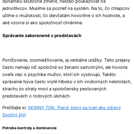
dynamiku skutočne zmeniť, nestačí poukazovať na
jednotlivcov. Musíme sa pozrieť na systém. Na to, čo chlapcov
učíme o mužskosti, čo dievčatám hovoríme o ich hodnote, a
aké vzorce si ako spoločnosť chránime.
Správanie zakorenené v predstavách
Ponižovanie, zosmiešňovanie, aj verbálne urážky. Tieto prejavy
často nemajú nič spoločné so ženami samotnými, ale hovoria
oveľa viac o psychike mužov, ktorí ich vyslovujú. Takéto
správanie býva často vryté hlboko v ich vnútorných neistotách,
strachu zo straty moci a spoločensky pestovaných
predstavách o rodových úlohách.
Prečítajte si:
SKINNY TOK: Trend, ktorý sa tvári ako zdravý
životný štýl
Potreba kontroly a dominancie