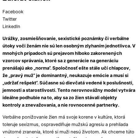
Facebook
Twitter
LinkedIn
Urážky, zosmiešňovanie, sexistické poznámky či verbálne
útoky voči ženám nie sú len osobným zlyhaním jednotlivca. V
mnohých prípadoch sú prejavom hlboko zakorenených
vzorcov správania, ktoré sa z generácie na generáciu
prenášajú ako „norma“. Spoločnosť ešte stále učí chlapcov,
že „pravý muž“ je dominantný, neukazuje emócie a musí si
„udržať rešpekt“. Súčasne sú dievčatá vedené k poslušnosti,
jemnosti a starostlivosti. Tento nerovnovážny model vytvára
ideálne podhubie na to, aby sa zo žien stávali objekty
kontroly a znevažovania, a nie rovnocenné partnerky.
Verbálne ponižovanie žien má svoje korene v kultúre, ktorá
toleruje sexizmus, ospravedlňuje mužskú agresiu a prehliada
vnútorné zranenia, ktoré si muži nesú životom. Ak chceme túto