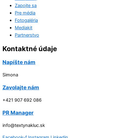
Zapojte sa
Pre média
Fotogaléria
Mediakit
Partnerstvo
Kontaktné údaje
Napíšte nám
Simona
Zavolajte nám
+421 907 692 086
PR Manager
info@textynakluc.sk
Facebook-f
Instagram
Linkedin