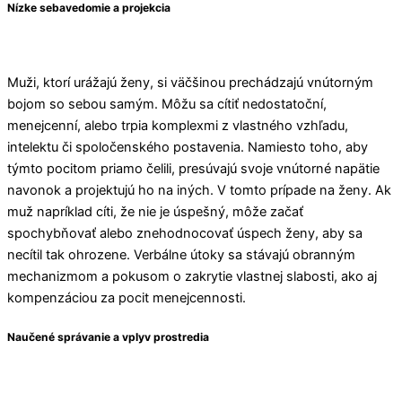
Nízke sebavedomie a projekcia
Muži, ktorí urážajú ženy, si väčšinou prechádzajú vnútorným
bojom so sebou samým. Môžu sa cítiť nedostatoční,
menejcenní, alebo trpia komplexmi z vlastného vzhľadu,
intelektu či spoločenského postavenia. Namiesto toho, aby
týmto pocitom priamo čelili, presúvajú svoje vnútorné napätie
navonok a projektujú ho na iných. V tomto prípade na ženy. Ak
muž napríklad cíti, že nie je úspešný, môže začať
spochybňovať alebo znehodnocovať úspech ženy, aby sa
necítil tak ohrozene. Verbálne útoky sa stávajú obranným
mechanizmom a pokusom o zakrytie vlastnej slabosti, ako aj
kompenzáciou za pocit menejcennosti.
Naučené správanie a vplyv prostredia