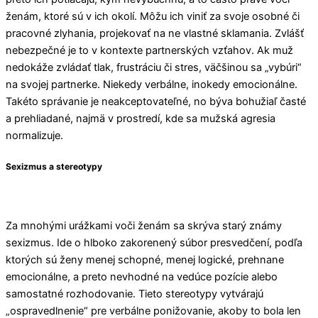
ženám, ktoré sú v ich okolí. Môžu ich viniť za svoje osobné či
pracovné zlyhania, projekovať na ne vlastné sklamania. Zvlášť
nebezpečné je to v kontexte partnerských vzťahov. Ak muž
nedokáže zvládať tlak, frustráciu či stres, väčšinou sa „vybúri“
na svojej partnerke. Niekedy verbálne, inokedy emocionálne.
Takéto správanie je neakceptovateľné, no býva bohužiaľ časté
a prehliadané, najmä v prostredí, kde sa mužská agresia
normalizuje.
Sexizmus a stereotypy
Za mnohými urážkami voči ženám sa skrýva starý známy
sexizmus. Ide o hlboko zakorenený súbor presvedčení, podľa
ktorých sú ženy menej schopné, menej logické, prehnane
emocionálne, a preto nevhodné na vedúce pozície alebo
samostatné rozhodovanie. Tieto stereotypy vytvárajú
„ospravedlnenie“ pre verbálne ponižovanie, akoby to bola len