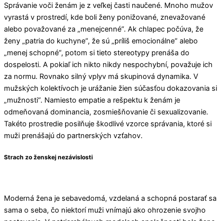
Správanie voči ženám je z veľkej časti naučené. Mnoho mužov
vyrastá v prostredí, kde boli ženy ponižované, znevažované
alebo považované za „menejcenné“. Ak chlapec počúva, že
ženy „patria do kuchyne“, že sú „príliš emocionálne“ alebo
„menej schopné“, potom si tieto stereotypy prenáša do
dospelosti. A pokiaľ ich nikto nikdy nespochybní, považuje ich
za normu. Rovnako silný vplyv má skupinová dynamika. V
mužských kolektívoch je urážanie žien súčasťou dokazovania si
„mužnosti“. Namiesto empatie a rešpektu k ženám je
odmeňovaná dominancia, zosmiešňovanie či sexualizovanie.
Takéto prostredie posilňuje škodlivé vzorce správania, ktoré si
muži prenášajú do partnerských vzťahov.
Strach zo ženskej nezávislosti
Moderná žena je sebavedomá, vzdelaná a schopná postarať sa
sama o seba, čo niektorí muži vnímajú ako ohrozenie svojho