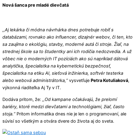
Nová šanca pre mladé dievčatá
,,Aj lekárka či módna návrhárka dnes potrebuje robiť s
databázami, rovnako ako influencer, dizajnér webov, či ten, kto
sa zaujíma o ekológiu, stavby, moderné autá či stroje. Žiaľ, na
strednej škole sa to študentky ani ich rodičia nedozvedia. A už
vôbec nie o moderných IT pozíciách ako sú napríklad dátová
analytička, špecialistka na kybernetickú bezpečnosť,
špecialistka na etiku AI, sieťová inžinierka, softvér testerka
alebo webová administrátorka,“
vysvetľuje
Petra Kotuliaková
,
výkonná riaditeľka Aj Ty v IT.
Dodáva pritom, že:
,,Od kampane očakávajú, že prelomí
bariéry, ktoré medzi dievčatami a technológiami, žiaľ, často
stoja.“
Pritom informatika dnes nie je len o programovaní, ale
súvisí so všetkým a otvára dvere do života aj do sveta.