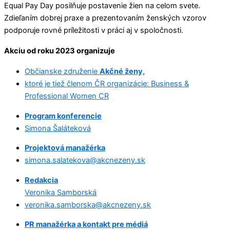
Equal Pay Day posilňuje postavenie žien na celom svete.
Zdieľaním dobrej praxe a prezentovaním ženských vzorov
podporuje rovné príležitosti v práci aj v spoločnosti.
Akciu od roku 2023 organizuje
Občianske združenie
Akčné ženy,
ktoré je tiež členom ČR organizácie: Business &
Professional Women CR
Program konferencie
Simona Šaláteková
Projektová manažérka
simona.salatekova@akcnezeny.sk
Redakcia
Veronika Samborská
veronika.samborska@akcnezeny.sk
PR manažérka a kontakt pre médiá