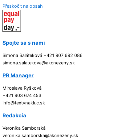
Přeskočit na obsah
Spojte sa s nami
Simona Šaláteková +421 907 692 086
simona.salatekova@akcnezeny.sk
PR Manager
Miroslava Ryšková
+421 903 674 453
info@textynakluc.sk
Redakcia
Veronika Samborská
veronika.samborska@akcnezeny.sk