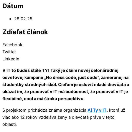
Dátum
28.02.25
Zdieľať článok
Facebook
Twitter
LinkedIn
V IT to budeš stále TY! Taký je claim novej celonárodnej
osvetovej kampane „No dress code, just code“, zameranej na
študentky stredných škôl. Cieľom je osloviť mladé dievčatá a
ukázať im, že pracovať v IT má budúcnosť, že pracovať v IT je
flexibilné, cool a má širokú perspektívu.
S projektom prichádza známa organizácia
Aj Ty v IT
, ktorá už
viac ako 12 rokov vzdeláva ženy a dievčatá práve v tejto
oblasti.