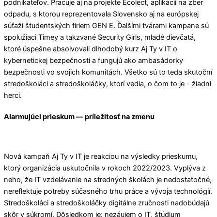
podnikateľov. Pracuje aj na projekte Ecolect, aplikácii na zber
odpadu, s ktorou reprezentovala Slovensko aj na európskej
súťaži študentských firiem GEN E. Ďalšími tvárami kampane sú
spolužiaci Timey a takzvané Security Girls, mladé dievčatá,
ktoré úspešne absolvovali dlhodobý kurz Aj Ty v IT o
kybernetickej bezpečnosti a fungujú ako ambasádorky
bezpečnosti vo svojich komunitách. Všetko sú to teda skutoční
stredoškoláci a stredoškoláčky, ktorí vedia, o čom to je – žiadni
herci.
Alarmujúci prieskum — príležitosť na zmenu
Nová kampaň Aj Ty v IT je reakciou na výsledky prieskumu,
ktorý organizácia uskutočnila v rokoch 2022/2023. Vyplýva z
neho, že IT vzdelávanie na stredných školách je nedostatočné,
nereflektuje potreby súčasného trhu práce a vývoja technológií.
Stredoškoláci a stredoškoláčky digitálne zručnosti nadobúdajú
skôr v súkromí. Dôsledkom je: nezáujem o IT, štúdium