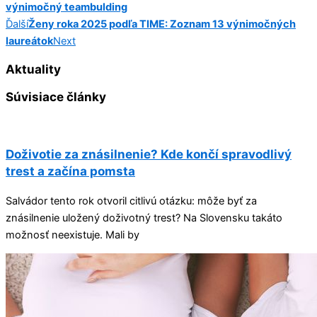
výnimočný teambulding
Ďalší
Ženy roka 2025 podľa TIME: Zoznam 13 výnimočných
laureátok
Next
Aktuality
Súvisiace články
Doživotie za znásilnenie? Kde končí spravodlivý
trest a začína pomsta
Salvádor tento rok otvoril citlivú otázku: môže byť za
znásilnenie uložený doživotný trest? Na Slovensku takáto
možnosť neexistuje. Mali by