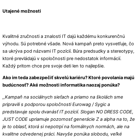
Utajené možnosti
Kvalitné zručnosti a znalosti IT dajú každému konkurenčnú
výhodu. Sú potrebné všade. Nová kampaň preto vysvetľuje, čo
sa ukrýva pod názvami IT pozícií. Búra predsudky a stereotypy,
ktoré prevládajú v spoločnosti pre nedostatok informácií.
Každý pritom chce pre svoje deti len to najlepšie.
Ako im teda zabezpečiť skvelú kariéru? Ktoré povolania majú
budúcnosť? Aké možnosti informatika naozaj ponúka?
,,Kampaň na sociálnych sieťach a priamo na školách sme
pripravili s podporou spoločnosti Eurowag / Sygic a
predstavuje spolu dvanásť IT pozícií. Slogan NO DRESS CODE,
JUST CODE upriamuje pozornosť generácie Z a alpha na to, že
je to oblasť, ktorá si nepotrpí na formálnych normách, ale na
kvalitne odvedenej práci. Navyše ponúka slobodu, veľké