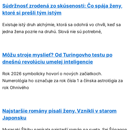
Súdržnosť zrodená zo skúsenosti: Čo spája ženy,
ktoré si prešli tým istým
Existuje istý druh alchýmie, ktorá sa odohrá vo chvíli, keď sa
jedna žena pozrie na druhú. Slová nie sú potrebné,
Môžu stroje myslieť? Od Turingovho testu po
dnešnú revolúciu umelej inteligencie
Rok 2026 symbolicky hovorí o nových začiatkoch.
Numerológia ho označuje za rok čísla 1 a čínska astrológia za
rok Ohnivého
Najstaršie romány písali ženy. Vznikli v starom
Japonsku
Murasaki Šikibu napísala najstarší román na sveta. Sei Šónagon