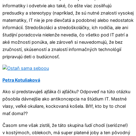
informatiky i odvetvie ako také, čo ešte viac zosilňujú
predsudky a stereotypy (napríklad, že sú nutné znalosti vysokej
matematiky, IT nie je pre dievčatá a podobne) alebo nedostatok
informácií. Stredoškoláci a stredoškoláčky, ich rodičia, ale ani
študijní poradcovia nielenže nevedia, čo všetko pod IT patrí a
aké možnosti ponúka, ale zároveň si neuvedomujú, že bez
zručností, skúseností a znalostí informačných technológií
pripravujú deti o budúcnosť.
Petra Kotuliaková
Ako si predstavuješ ajťáka či ajťáčku? Odpoveď na túto otázku
pôsobila dávnejšie ako antikoncepcia na štúdium IT. Mastné
vlasy, veľké okuliare, kockovaná košela. Bŕŕŕ, kto by to chcel
mať doma??
Časom sme však zistili, že táto skupina ľudí chodí (seriózne!)
v kostýmoch, oblekoch, má super platené joby a ten pôvodný