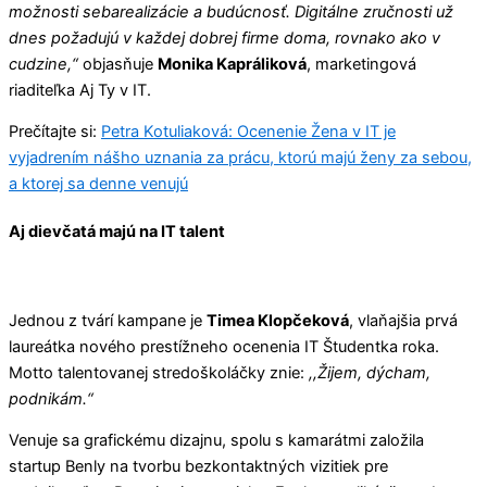
možnosti sebarealizácie a budúcnosť. Digitálne zručnosti už
dnes požadujú v každej dobrej firme doma, rovnako ako v
cudzine,“
objasňuje
Monika Kapráliková
, marketingová
riaditeľka Aj Ty v IT.
Prečítajte si:
Petra Kotuliaková: Ocenenie Žena v IT je
vyjadrením nášho uznania za prácu, ktorú majú ženy za sebou,
a ktorej sa denne venujú
Aj dievčatá majú na IT talent
Jednou z tvárí kampane je
Timea Klopčeková
, vlaňajšia prvá
laureátka nového prestížneho ocenenia IT Študentka roka.
Motto talentovanej stredoškoláčky znie:
,,Žijem, dýcham,
podnikám.“
Venuje sa grafickému dizajnu, spolu s kamarátmi založila
startup Benly na tvorbu bezkontaktných vizitiek pre