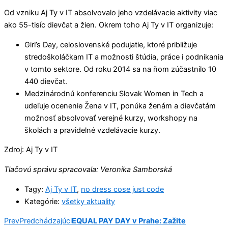
Od vzniku Aj Ty v IT absolvovalo jeho vzdelávacie aktivity viac
ako 55-tisíc dievčat a žien. Okrem toho Aj Ty v IT organizuje:
Girl’s Day, celoslovenské podujatie, ktoré približuje
stredoškoláčkam IT a možnosti štúdia, práce i podnikania
v tomto sektore. Od roku 2014 sa na ňom zúčastnilo 10
440 dievčat.
Medzinárodnú konferenciu Slovak Women in Tech a
udeľuje ocenenie Žena v IT, ponúka ženám a dievčatám
možnosť absolvovať verejné kurzy, workshopy na
školách a pravidelné vzdelávacie kurzy.
Zdroj: Aj Ty v IT
Tlačovú správu spracovala: Veronika Samborská
Tagy:
Aj Ty v IT
,
no dress cose just code
Kategórie:
všetky aktuality
Prev
Predchádzajúci
EQUAL PAY DAY v Prahe: Zažite