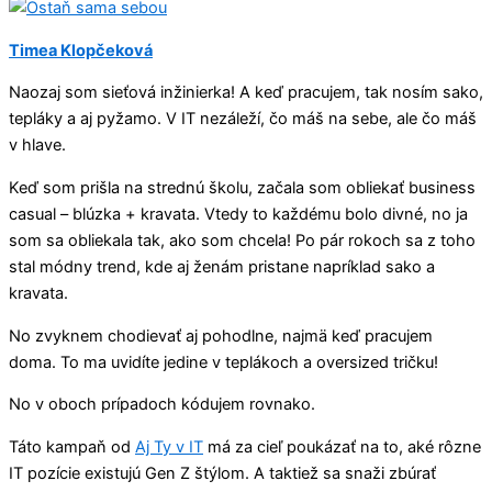
Timea Klopčeková
Naozaj som sieťová inžinierka! A keď pracujem, tak nosím sako,
tepláky a aj pyžamo. V IT nezáleží, čo máš na sebe, ale čo máš
v hlave.
Keď som prišla na strednú školu, začala som obliekať business
casual – blúzka + kravata. Vtedy to každému bolo divné, no ja
som sa obliekala tak, ako som chcela! Po pár rokoch sa z toho
stal módny trend, kde aj ženám pristane napríklad sako a
kravata.
No zvyknem chodievať aj pohodlne, najmä keď pracujem
doma. To ma uvidíte jedine v teplákoch a oversized tričku!
No v oboch prípadoch kódujem rovnako.
Táto kampaň od
Aj Ty v IT
má za cieľ poukázať na to, aké rôzne
IT pozície existujú Gen Z štýlom. A taktiež sa snaži zbúrať