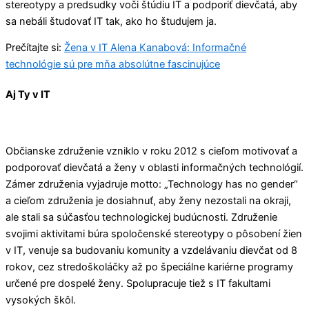
stereotypy a predsudky voči štúdiu IT a podporiť dievčatá, aby
sa nebáli študovať IT tak, ako ho študujem ja.
Prečítajte si:
Žena v IT Alena Kanabová: Informačné
technológie sú pre mňa absolútne fascinujúce
Aj Ty v IT
Občianske združenie vzniklo v roku 2012 s cieľom motivovať a
podporovať dievčatá a ženy v oblasti informačných technológií.
Zámer združenia vyjadruje motto: „Technology has no gender“
a cieľom združenia je dosiahnuť, aby ženy nezostali na okraji,
ale stali sa súčasťou technologickej budúcnosti. Združenie
svojimi aktivitami búra spoločenské stereotypy o pôsobení žien
v IT, venuje sa budovaniu komunity a vzdelávaniu dievčat od 8
rokov, cez stredoškoláčky až po špeciálne kariérne programy
určené pre dospelé ženy. Spolupracuje tiež s IT fakultami
vysokých škôl.