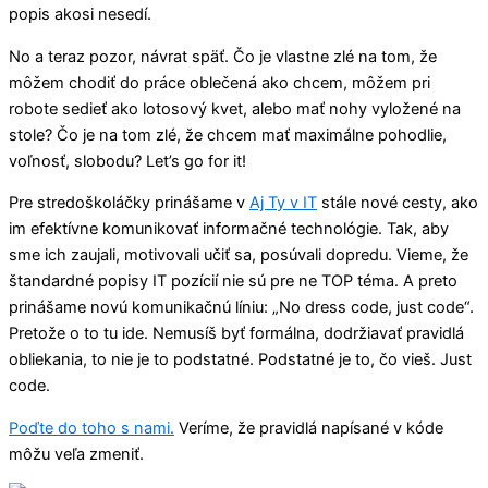
popis akosi nesedí.
No a teraz pozor, návrat späť. Čo je vlastne zlé na tom, že
môžem chodiť do práce oblečená ako chcem, môžem pri
robote sedieť ako lotosový kvet, alebo mať nohy vyložené na
stole? Čo je na tom zlé, že chcem mať maximálne pohodlie,
voľnosť, slobodu? Let’s go for it!
Pre stredoškoláčky prinášame v
Aj Ty v IT
stále nové cesty, ako
im efektívne komunikovať informačné technológie. Tak, aby
sme ich zaujali, motivovali učiť sa, posúvali dopredu. Vieme, že
štandardné popisy IT pozícií nie sú pre ne TOP téma. A preto
prinášame novú komunikačnú líniu: „No dress code, just code“.
Pretože o to tu ide. Nemusíš byť formálna, dodržiavať pravidlá
obliekania, to nie je to podstatné. Podstatné je to, čo vieš. Just
code.
Poďte do toho s nami.
Veríme, že pravidlá napísané v kóde
môžu veľa zmeniť.