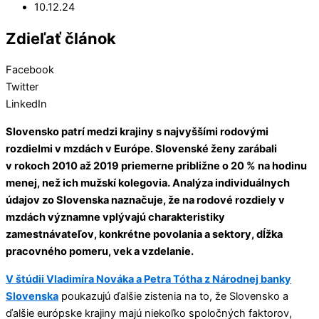
10.12.24
Zdieľať článok
Facebook
Twitter
LinkedIn
Slovensko patrí medzi krajiny s najvyššími rodovými
rozdielmi v mzdách v Európe. Slovenské ženy zarábali
v rokoch 2010 až 2019 priemerne približne o 20 % na hodinu
menej, než ich mužskí kolegovia. Analýza individuálnych
údajov zo Slovenska naznačuje, že na rodové rozdiely v
mzdách významne vplývajú charakteristiky
zamestnávateľov, konkrétne povolania a sektory, dĺžka
pracovného pomeru, vek a vzdelanie.
V štúdii Vladimíra Nováka a Petra Tótha z Národnej banky
Slovenska
poukazujú ďalšie zistenia na to, že Slovensko a
ďalšie európske krajiny majú niekoľko spoločných faktorov,