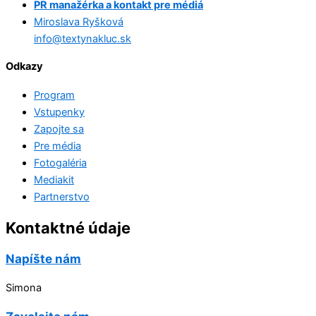
PR manažérka a kontakt pre médiá
Miroslava Ryšková
info@textynakluc.sk
Odkazy
Program
Vstupenky
Zapojte sa
Pre média
Fotogaléria
Mediakit
Partnerstvo
Kontaktné údaje
Napíšte nám
Simona