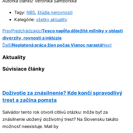
Autorka článku: Veronika Samborská
Tagy:
NBS
,
štúdia nerovnosti
Kategórie:
všetky aktuality
Prev
Predchádzajúci
Tesco napĺňa dôležité míľniky v oblasti
diverzity, rovnosti a inklúzie
Ďalší
Neplatená práca žien počas Vianoc narastá
Next
Aktuality
Súvisiace články
Doživotie za znásilnenie? Kde končí spravodlivý
trest a začína pomsta
Salvádor tento rok otvoril citlivú otázku: môže byť za
znásilnenie uložený doživotný trest? Na Slovensku takáto
možnosť neexistuje. Mali by