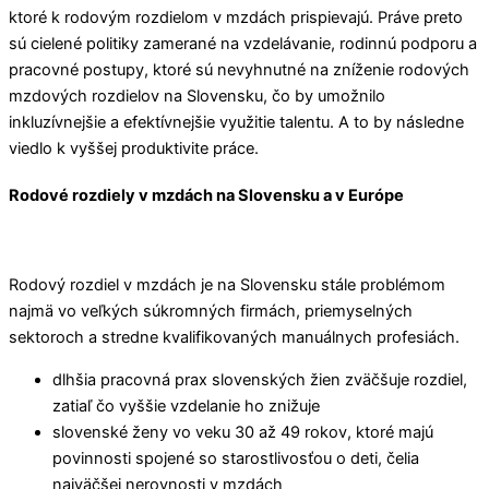
ktoré k rodovým rozdielom v mzdách prispievajú. Práve preto
sú cielené politiky zamerané na vzdelávanie, rodinnú podporu a
pracovné postupy, ktoré sú nevyhnutné na zníženie rodových
mzdových rozdielov na Slovensku, čo by umožnilo
inkluzívnejšie a efektívnejšie využitie talentu. A to by následne
viedlo k vyššej produktivite práce.
Rodové rozdiely v mzdách na Slovensku a v Európe
Rodový rozdiel v mzdách je na Slovensku stále problémom
najmä vo veľkých súkromných firmách, priemyselných
sektoroch a stredne kvalifikovaných manuálnych profesiách.
dlhšia pracovná prax slovenských žien zväčšuje rozdiel,
zatiaľ čo vyššie vzdelanie ho znižuje
slovenské ženy vo veku 30 až 49 rokov, ktoré majú
povinnosti spojené so starostlivosťou o deti, čelia
najväčšej nerovnosti v mzdách