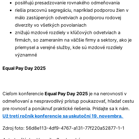
posilňujú presadzovanie rovnakého odmeňovania
riešia pracovnú segregáciu, napríklad podporou žien v
málo zastúpených odvetviach a podporou rodovej
diverzity vo všetkých povolaniach
znižujú mzdové rozdiely v kľúčových odvetviach a
firmách, so zameraním na väčšie firmy a sektory, ako je
priemysel a verejné služby, kde sú mzdové rozdiely
významné
Equal Pay Day 2025
Cieľom konferencie
Equal Pay Day 2025
je na nerovnosti v
odmeňovaní a nespravodlivý prístup poukazovať, hľadať cestu
pre rovnosť a ponúknuť praktické riešenia. Pridajte sa k nám.
Už tretí ročník konferencie sa uskutoční 19. novembra.
Zdroj foto: 56d8e113-4df9-4767-a131-77f220a52877-1-1