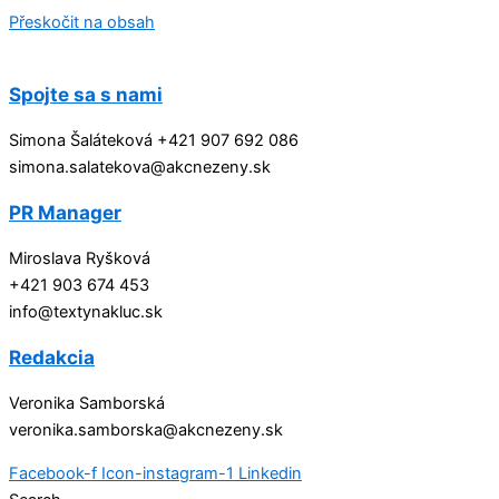
Přeskočit na obsah
Spojte sa s nami
Simona Šaláteková +421 907 692 086
simona.salatekova@akcnezeny.sk
PR Manager
Miroslava Ryšková
+421 903 674 453
info@textynakluc.sk
Redakcia
Veronika Samborská
veronika.samborska@akcnezeny.sk
Facebook-f
Icon-instagram-1
Linkedin