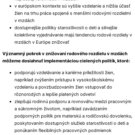
v európskom kontexte sú vyššie vzdelanie a nižšia účasť
žien na trhu práce spojené s menšími rodovými rozdielmi
v mzdách
dostupnejšie politiky starostlivosti o deti a silnejšie
kolektívne vyjednávanie majú tendenciu rodové rozdiely v
mzdách v Európe znižovať
Významný pokrok v znižovaní rodového rozdielu v mzdách
môžeme dosiahnuť implementáciou cielených politík, ktoré:
podporujú vzdelávanie a kariérne príležitosti žien,
napríklad zvýšením prístupu k vysokoškolskému
vzdelaniu a povzbudzovaním žien vstupovať do
rôznorodých a lepšie platených odvetví
zlepšujú rodinnú podporu a rovnováhu medzi pracovným
a súkromným životom, napríklad zavádzaním
podporných politík pre materskú a rodičovskú dovolenku,
poskytovaním dostupných služieb starostlivosti o deti a
ponúkaním flexibilných pracovných podmienok