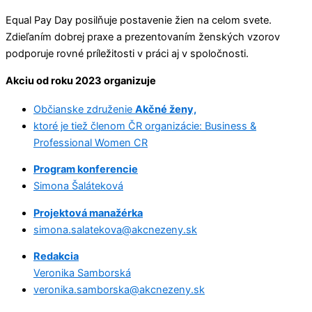
Equal Pay Day posilňuje postavenie žien na celom svete.
Zdieľaním dobrej praxe a prezentovaním ženských vzorov
podporuje rovné príležitosti v práci aj v spoločnosti.
Akciu od roku 2023 organizuje
Občianske združenie
Akčné ženy,
ktoré je tiež členom ČR organizácie: Business &
Professional Women CR
Program konferencie
Simona Šaláteková
Projektová manažérka
simona.salatekova@akcnezeny.sk
Redakcia
Veronika Samborská
veronika.samborska@akcnezeny.sk