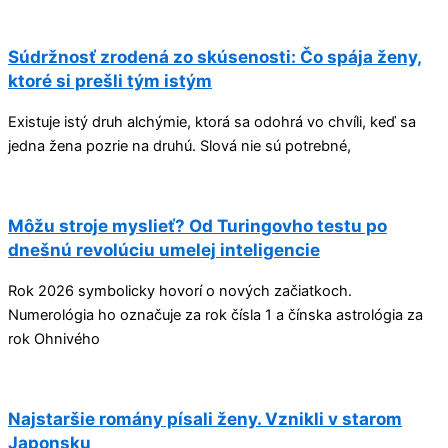
Súdržnosť zrodená zo skúsenosti: Čo spája ženy,
ktoré si prešli tým istým
Existuje istý druh alchýmie, ktorá sa odohrá vo chvíli, keď sa
jedna žena pozrie na druhú. Slová nie sú potrebné,
Môžu stroje myslieť? Od Turingovho testu po
dnešnú revolúciu umelej inteligencie
Rok 2026 symbolicky hovorí o nových začiatkoch.
Numerológia ho označuje za rok čísla 1 a čínska astrológia za
rok Ohnivého
Najstaršie romány písali ženy. Vznikli v starom
Japonsku