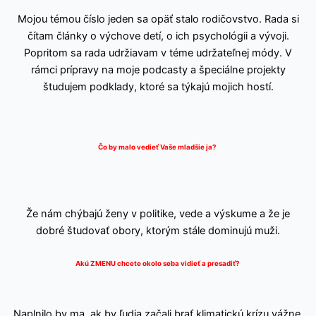
Mojou témou číslo jeden sa opäť stalo rodičovstvo. Rada si
čítam články o výchove detí, o ich psychológii a vývoji.
Popritom sa rada udržiavam v téme udržateľnej módy. V
rámci prípravy na moje podcasty a špeciálne projekty
študujem podklady, ktoré sa týkajú mojich hostí.
Čo by malo vedieť Vaše mladšie ja?
Že nám chýbajú ženy v politike, vede a výskume a že je
dobré študovať obory, ktorým stále dominujú muži.
Akú ZMENU chcete okolo seba vidieť a presadiť?
Naplnilo by ma, ak by ľudia začali brať klimatickú krízu vážne.