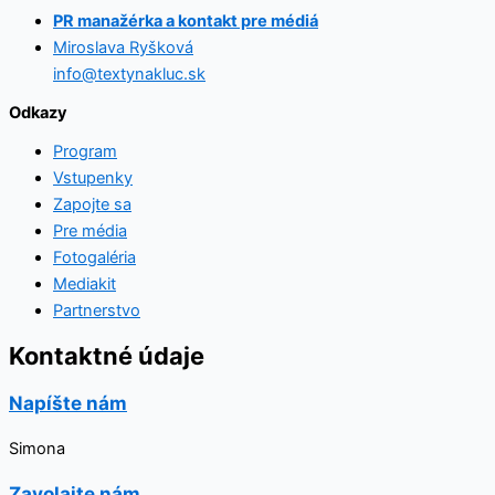
PR manažérka a kontakt pre médiá
Miroslava Ryšková
info@textynakluc.sk
Odkazy
Program
Vstupenky
Zapojte sa
Pre média
Fotogaléria
Mediakit
Partnerstvo
Kontaktné údaje
Napíšte nám
Simona
Zavolajte nám