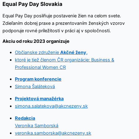
Equal Pay Day Slovakia
Equal Pay Day posilňuje postavenie žien na celom svete.
Zdieľaním dobrej praxe a prezentovaním ženských vzorov
podporuje rovné príležitosti v práci aj v spoločnosti.
Akciu od roku 2023 organizuje
Občianske združenie
Akčné ženy,
ktoré je tiež členom ČR organizácie: Business &
Professional Women CR
Program konferencie
Simona Šaláteková
Projektová manažérka
simona.salatekova@akcnezeny.sk
Redakcia
Veronika Samborská
veronika.samborska@akcnezeny.sk