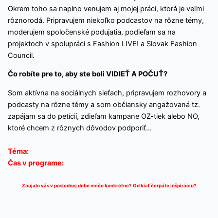
Okrem toho sa naplno venujem aj mojej práci, ktorá je veľmi
rôznorodá. Pripravujem niekoľko podcastov na rôzne témy,
moderujem spoločenské podujatia, podieľam sa na
projektoch v spolupráci s Fashion LIVE! a Slovak Fashion
Council.
Čo robíte pre to, aby ste boli VIDIEŤ A POČUŤ?
Som aktívna na sociálnych sieťach, pripravujem rozhovory a
podcasty na rôzne témy a som občiansky angažovaná tz.
zapájam sa do petícií, zdieľam kampane OZ-tiek alebo NO,
ktoré chcem z rôznych dôvodov podporiť…
Téma:
Čas v programe:
Zaujalo vás v poslednej dobe niečo konkrétne? Od kiaľ čerpáte inšpiráciu?