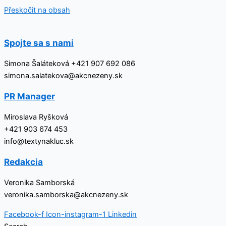
Přeskočit na obsah
Spojte sa s nami
Simona Šaláteková +421 907 692 086
simona.salatekova@akcnezeny.sk
PR Manager
Miroslava Ryšková
+421 903 674 453
info@textynakluc.sk
Redakcia
Veronika Samborská
veronika.samborska@akcnezeny.sk
Facebook-f
Icon-instagram-1
Linkedin