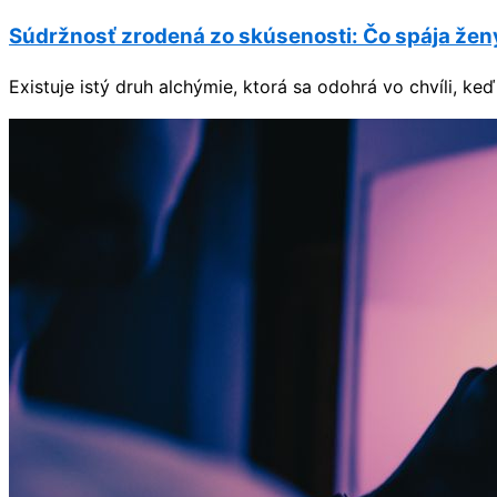
Súdržnosť zrodená zo skúsenosti: Čo spája ženy,
Existuje istý druh alchýmie, ktorá sa odohrá vo chvíli, ke