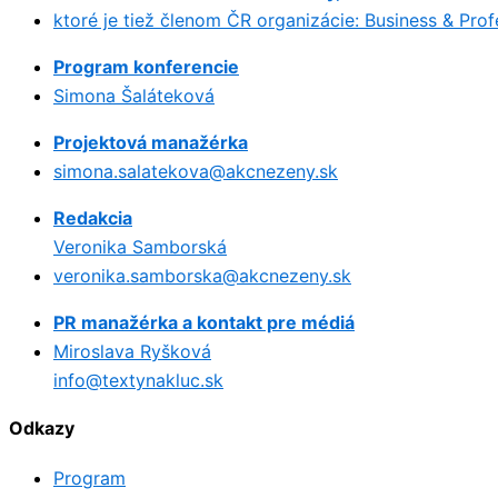
ktoré je tiež členom ČR organizácie: Business & Pr
Program konferencie
Simona Šaláteková
Projektová manažérka
simona.salatekova@akcnezeny.sk
Redakcia
Veronika Samborská
veronika.samborska@akcnezeny.sk
PR manažérka a kontakt pre médiá
Miroslava Ryšková
info@textynakluc.sk
Odkazy
Program