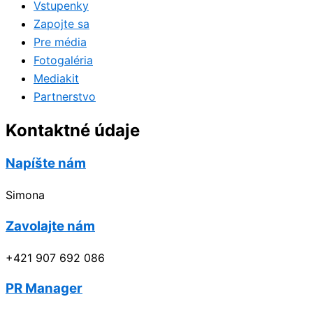
Vstupenky
Zapojte sa
Pre média
Fotogaléria
Mediakit
Partnerstvo
Kontaktné údaje
Napíšte nám
Simona
Zavolajte nám
+421 907 692 086
PR Manager