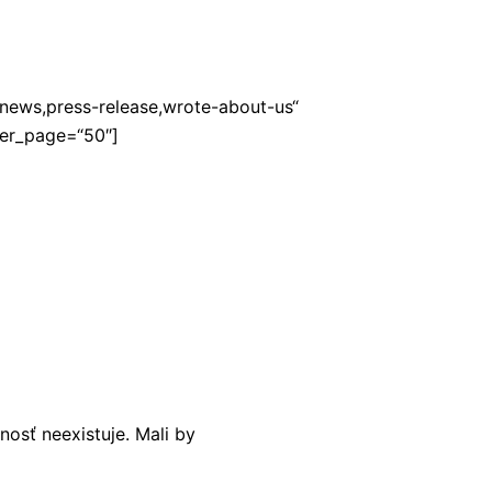
,news,press-release,wrote-about-us“
per_page=“50″]
nosť neexistuje. Mali by