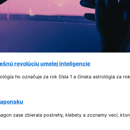
ešnú revolúciu umelej inteligencie
ógia ho označuje za rok čísla 1 a čínska astrológia za ro
 Japonsku
nagon zase zbierala postrehy, klebety a zoznamy vecí, ktor