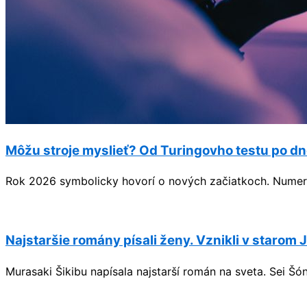
Môžu stroje myslieť? Od Turingovho testu po dn
Rok 2026 symbolicky hovorí o nových začiatkoch. Numerol
Najstaršie romány písali ženy. Vznikli v starom
Murasaki Šikibu napísala najstarší román na sveta. Sei Šó