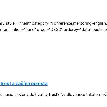
ry_style=“inherit“ category=“conference,mentoring-english
d_in_animation=“none“ order=“DESC“ orderby=“date“ posts_
 trest a začína pomsta
ásilnenie uložený doživotný trest? Na Slovensku takáto mož