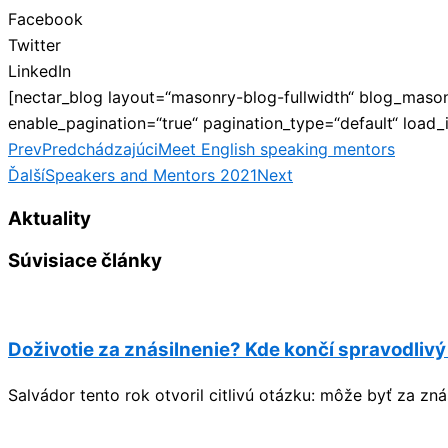
Facebook
Twitter
LinkedIn
[nectar_blog layout=“masonry-blog-fullwidth“ blog_mason
enable_pagination=“true“ pagination_type=“default“ loa
Prev
Predchádzajúci
Meet English speaking mentors
Ďalší
Speakers and Mentors 2021
Next
Aktuality
Súvisiace články
Doživotie za znásilnenie? Kde končí spravodlivý
Salvádor tento rok otvoril citlivú otázku: môže byť za zn