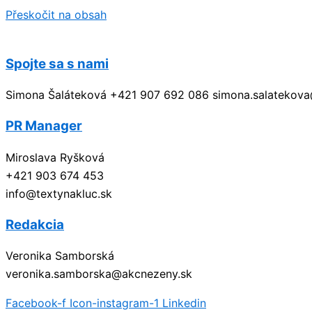
Přeskočit na obsah
Spojte sa s nami
Simona Šaláteková +421 907 692 086 simona.salatekov
PR Manager
Miroslava Ryšková
+421 903 674 453
info@textynakluc.sk
Redakcia
Veronika Samborská
veronika.samborska@akcnezeny.sk
Facebook-f
Icon-instagram-1
Linkedin