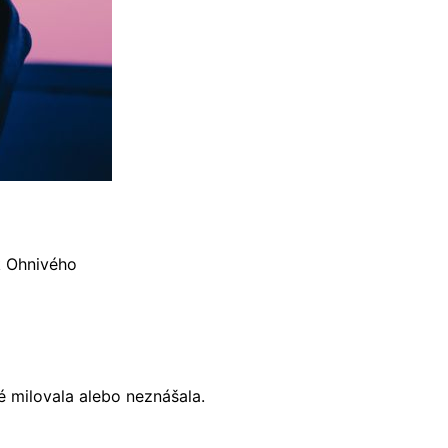
k Ohnivého
é milovala alebo neznášala.