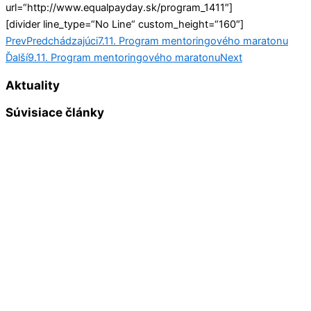
url=“http://www.equalpayday.sk/program_1411″]
[divider line_type=“No Line“ custom_height=“160″]
Prev
Predchádzajúci
7.11. Program mentoringového maratonu
Ďalší
9.11. Program mentoringového maratonu
Next
Aktuality
Súvisiace články