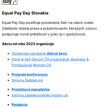
Equal Pay Day Slovakia
Equal Pay Day posilňuje postavenie žien na celom svete.
Zdieľaním dobrej praxe a prezentovaním ženských vzorov
podporuje rovné príležitosti v práci aj v spoločnosti.
Akciu od roku 2023 organizuje
Občianske združenie
Akčné ženy,
ktoré je tiež členom ČR organizácie: Business &
Professional Women CR
Program konferencie
Simona Šaláteková
Projektová manažérka
simona.salatekova@akcnezeny.sk
Redakcia