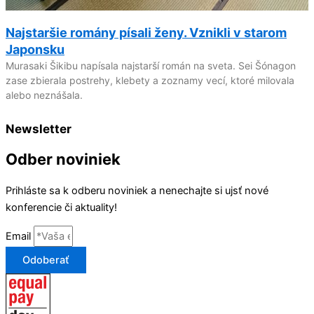
Najstaršie romány písali ženy. Vznikli v starom
Japonsku
Murasaki Šikibu napísala najstarší román na sveta. Sei Šónagon
zase zbierala postrehy, klebety a zoznamy vecí, ktoré milovala
alebo neznášala.
Newsletter
Odber noviniek
Prihláste sa k odberu noviniek a nenechajte si ujsť nové
konferencie či aktuality!
Email
Odoberať