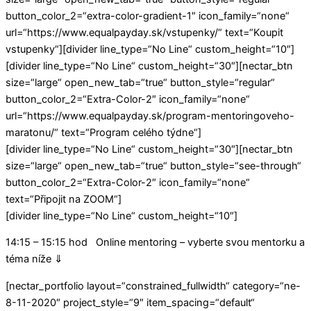
button_color_2=“extra-color-gradient-1″ icon_family=“none“
url=“https://www.equalpayday.sk/vstupenky/“ text=“Koupit
vstupenky“][divider line_type=“No Line“ custom_height=“10″]
[divider line_type=“No Line“ custom_height=“30″][nectar_btn
size=“large“ open_new_tab=“true“ button_style=“regular“
button_color_2=“Extra-Color-2″ icon_family=“none“
url=“https://www.equalpayday.sk/program-mentoringoveho-
maratonu/“ text=“Program celého týdne“]
[divider line_type=“No Line“ custom_height=“30″][nectar_btn
size=“large“ open_new_tab=“true“ button_style=“see-through“
button_color_2=“Extra-Color-2″ icon_family=“none“
text=“Připojit na ZOOM“]
[divider line_type=“No Line“ custom_height=“10″]
14:15 – 15:15 hod Online mentoring – vyberte svou mentorku a
téma níže ⇓
[nectar_portfolio layout=“constrained_fullwidth“ category=“ne-
8-11-2020″ project_style=“9″ item_spacing=“default“