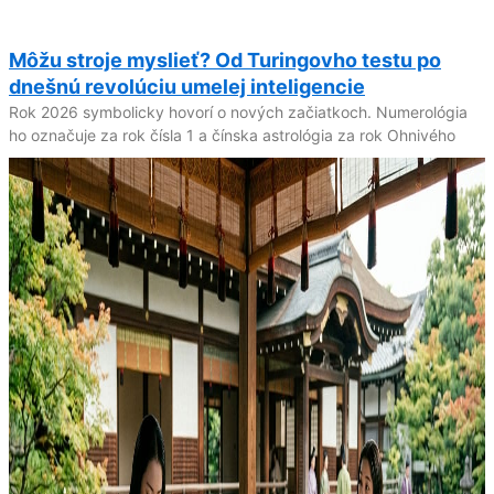
Môžu stroje myslieť? Od Turingovho testu po
dnešnú revolúciu umelej inteligencie
Rok 2026 symbolicky hovorí o nových začiatkoch. Numerológia
ho označuje za rok čísla 1 a čínska astrológia za rok Ohnivého