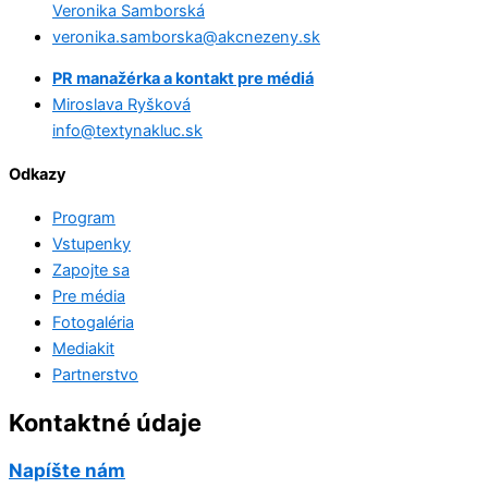
Veronika Samborská
veronika.samborska@akcnezeny.sk
PR manažérka a kontakt pre médiá
Miroslava Ryšková
info@textynakluc.sk
Odkazy
Program
Vstupenky
Zapojte sa
Pre média
Fotogaléria
Mediakit
Partnerstvo
Kontaktné údaje
Napíšte nám