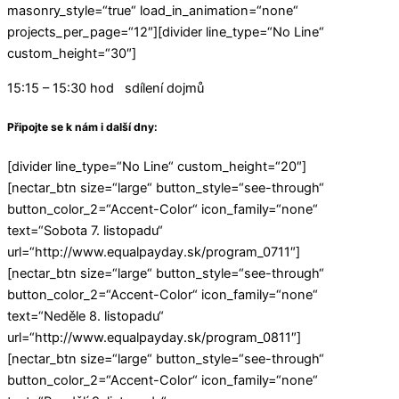
masonry_style=“true“ load_in_animation=“none“
projects_per_page=“12″][divider line_type=“No Line“
custom_height=“30″]
15:15 – 15:30 hod sdílení dojmů
Připojte se k nám i další dny:
[divider line_type=“No Line“ custom_height=“20″]
[nectar_btn size=“large“ button_style=“see-through“
button_color_2=“Accent-Color“ icon_family=“none“
text=“Sobota 7. listopadu“
url=“http://www.equalpayday.sk/program_0711″]
[nectar_btn size=“large“ button_style=“see-through“
button_color_2=“Accent-Color“ icon_family=“none“
text=“Neděle 8. listopadu“
url=“http://www.equalpayday.sk/program_0811″]
[nectar_btn size=“large“ button_style=“see-through“
button_color_2=“Accent-Color“ icon_family=“none“