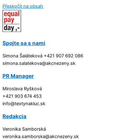
Přeskočit na obsah
Spojte sa s nami
Simona Šaláteková +421 907 692 086
simona.salatekova@akcnezeny.sk
PR Manager
Miroslava Ryšková
+421 903 674 453
info@textynakluc.sk
Redakcia
Veronika Samborská
veronika.samborska@akcnezeny.sk