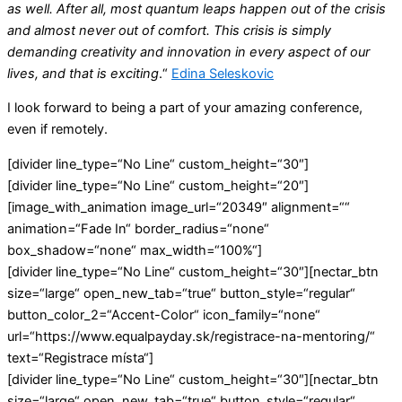
as well. After all, most quantum leaps happen out of the crisis
and almost never out of comfort. This crisis is simply
demanding creativity and innovation in every aspect of our
lives, and that is exciting
.“
Edina Seleskovic
I look forward to being a part of your amazing conference,
even if remotely.
[divider line_type=“No Line“ custom_height=“30″]
[divider line_type=“No Line“ custom_height=“20″]
[image_with_animation image_url=“20349″ alignment=““
animation=“Fade In“ border_radius=“none“
box_shadow=“none“ max_width=“100%“]
[divider line_type=“No Line“ custom_height=“30″][nectar_btn
size=“large“ open_new_tab=“true“ button_style=“regular“
button_color_2=“Accent-Color“ icon_family=“none“
url=“https://www.equalpayday.sk/registrace-na-mentoring/“
text=“Registrace místa“]
[divider line_type=“No Line“ custom_height=“30″][nectar_btn
size=“large“ open_new_tab=“true“ button_style=“regular“