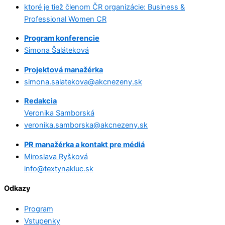
ktoré je tiež členom ČR organizácie: Business &
Professional Women CR
Program konferencie
Simona Šaláteková
Projektová manažérka
simona.salatekova@akcnezeny.sk
Redakcia
Veronika Samborská
veronika.samborska@akcnezeny.sk
PR manažérka a kontakt pre médiá
Miroslava Ryšková
info@textynakluc.sk
Odkazy
Program
Vstupenky