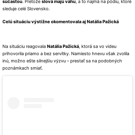
súčasťou
. Pretože
slová majú váhu
, a to najmä na pódiu, ktoré
sleduje celé Slovensko.
Celú situáciu výstižne okomentovala aj Natália Pažická
Na situáciu reagovala
Natália Pažická
, ktorá sa vo videu
prihovorila priamo a bez servítky. Namiesto hnevu však zvolila
inú, možno ešte silnejšiu výzvu – prestať sa na podobných
poznámkach smiať.