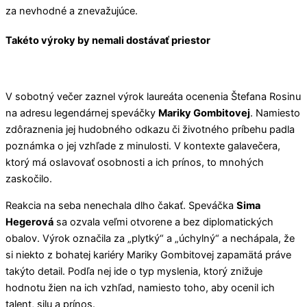
za nevhodné a znevažujúce.
Takéto výroky by nemali dostávať priestor
V sobotný večer zaznel výrok laureáta ocenenia Štefana Rosinu
na adresu legendárnej speváčky
Mariky Gombitovej
. Namiesto
zdôraznenia jej hudobného odkazu či životného príbehu padla
poznámka o jej vzhľade z minulosti. V kontexte galavečera,
ktorý má oslavovať osobnosti a ich prínos, to mnohých
zaskočilo.
Reakcia na seba nenechala dlho čakať. Speváčka
Sima
Hegerová
sa ozvala veľmi otvorene a bez diplomatických
obalov. Výrok označila za „plytký“ a „úchylný“ a nechápala, že
si niekto z bohatej kariéry Mariky Gombitovej zapamätá práve
takýto detail. Podľa nej ide o typ myslenia, ktorý znižuje
hodnotu žien na ich vzhľad, namiesto toho, aby ocenil ich
talent, silu a prínos.