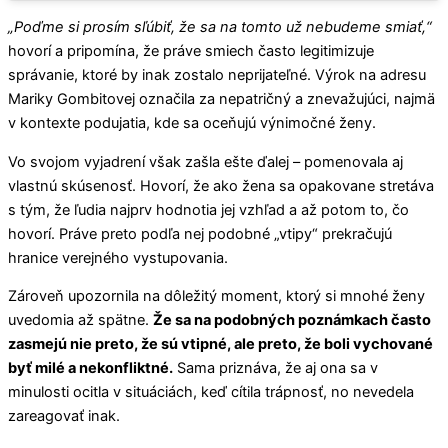
„Poďme si prosím sľúbiť, že sa na tomto už nebudeme smiať,“
hovorí a pripomína, že práve smiech často legitimizuje
správanie, ktoré by inak zostalo neprijateľné. Výrok na adresu
Mariky Gombitovej označila za nepatričný a znevažujúci, najmä
v kontexte podujatia, kde sa oceňujú výnimočné ženy.
Vo svojom vyjadrení však zašla ešte ďalej – pomenovala aj
vlastnú skúsenosť. Hovorí, že ako žena sa opakovane stretáva
s tým, že ľudia najprv hodnotia jej vzhľad a až potom to, čo
hovorí. Práve preto podľa nej podobné „vtipy“ prekračujú
hranice verejného vystupovania.
Zároveň upozornila na dôležitý moment, ktorý si mnohé ženy
uvedomia až spätne.
Že sa na podobných poznámkach často
zasmejú nie preto, že sú vtipné, ale preto, že boli vychované
byť milé a nekonfliktné.
Sama priznáva, že aj ona sa v
minulosti ocitla v situáciách, keď cítila trápnosť, no nevedela
zareagovať inak.