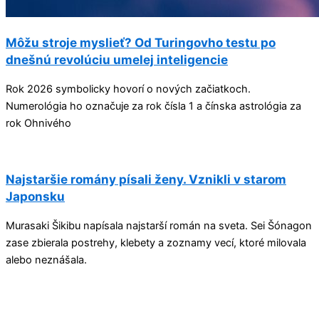
Môžu stroje myslieť? Od Turingovho testu po
dnešnú revolúciu umelej inteligencie
Rok 2026 symbolicky hovorí o nových začiatkoch.
Numerológia ho označuje za rok čísla 1 a čínska astrológia za
rok Ohnivého
Najstaršie romány písali ženy. Vznikli v starom
Japonsku
Murasaki Šikibu napísala najstarší román na sveta. Sei Šónagon
zase zbierala postrehy, klebety a zoznamy vecí, ktoré milovala
alebo neznášala.