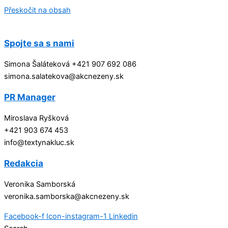
Přeskočit na obsah
Spojte sa s nami
Simona Šaláteková +421 907 692 086
simona.salatekova@akcnezeny.sk
PR Manager
Miroslava Ryšková
+421 903 674 453
info@textynakluc.sk
Redakcia
Veronika Samborská
veronika.samborska@akcnezeny.sk
Facebook-f
Icon-instagram-1
Linkedin