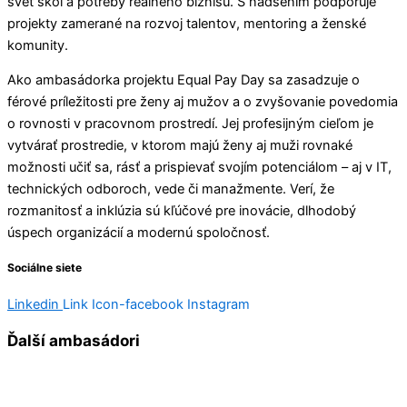
svet škôl a potreby reálneho biznisu. S nadšením podporuje
projekty zamerané na rozvoj talentov, mentoring a ženské
komunity.
Ako ambasádorka projektu Equal Pay Day sa zasadzuje o
férové príležitosti pre ženy aj mužov a o zvyšovanie povedomia
o rovnosti v pracovnom prostredí. Jej profesijným cieľom je
vytvárať prostredie, v ktorom majú ženy aj muži rovnaké
možnosti učiť sa, rásť a prispievať svojím potenciálom – aj v IT,
technických odboroch, vede či manažmente. Verí, že
rozmanitosť a inklúzia sú kľúčové pre inovácie, dlhodobý
úspech organizácií a modernú spoločnosť.
Sociálne siete
Linkedin
Link
Icon-facebook
Instagram
Ďalší ambasádori