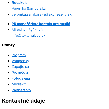
Redakcia
Veronika Samborská
veronika.samborska@akcnezeny.sk
PR manažérka a kontakt pre médiá
Miroslava Ryšková
info@textynakluc.sk
Odkazy
Program
Vstupenky
Zapojte sa
Pre média
Fotogaléria
Mediakit
Partnerstvo
Kontaktné údaje