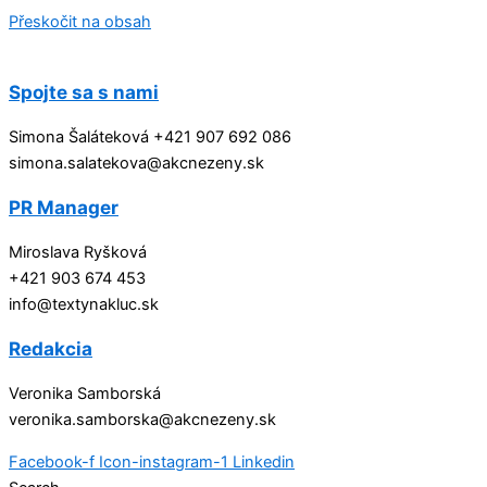
Přeskočit na obsah
Spojte sa s nami
Simona Šaláteková +421 907 692 086
simona.salatekova@akcnezeny.sk
PR Manager
Miroslava Ryšková
+421 903 674 453
info@textynakluc.sk
Redakcia
Veronika Samborská
veronika.samborska@akcnezeny.sk
Facebook-f
Icon-instagram-1
Linkedin