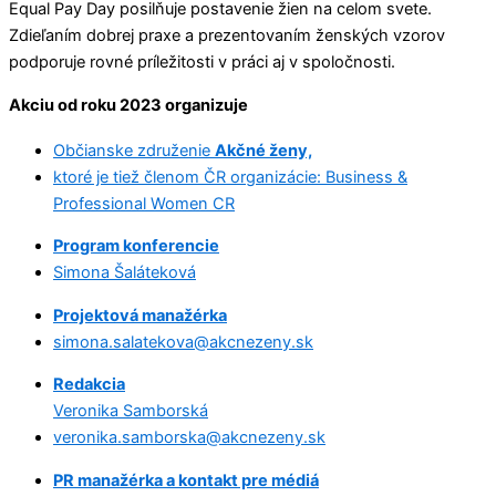
Equal Pay Day posilňuje postavenie žien na celom svete.
Zdieľaním dobrej praxe a prezentovaním ženských vzorov
podporuje rovné príležitosti v práci aj v spoločnosti.
Akciu od roku 2023 organizuje
Občianske združenie
Akčné ženy,
ktoré je tiež členom ČR organizácie: Business &
Professional Women CR
Program konferencie
Simona Šaláteková
Projektová manažérka
simona.salatekova@akcnezeny.sk
Redakcia
Veronika Samborská
veronika.samborska@akcnezeny.sk
PR manažérka a kontakt pre médiá