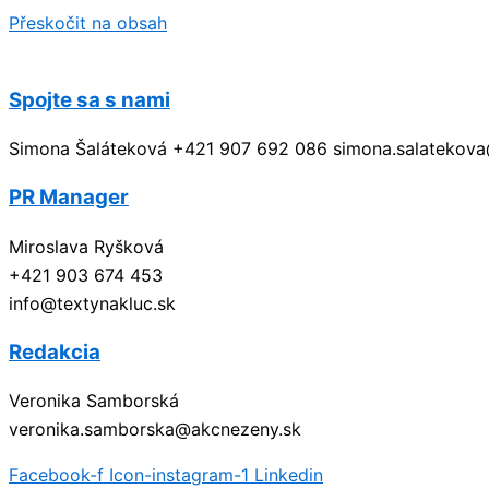
Přeskočit na obsah
Spojte sa s nami
Simona Šaláteková +421 907 692 086 simona.salatekov
PR Manager
Miroslava Ryšková
+421 903 674 453
info@textynakluc.sk
Redakcia
Veronika Samborská
veronika.samborska@akcnezeny.sk
Facebook-f
Icon-instagram-1
Linkedin