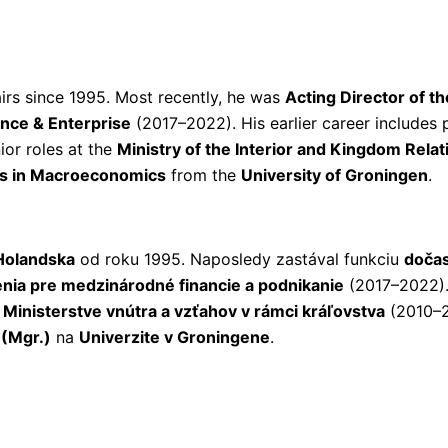
airs since 1995. Most recently, he was
Acting Director of th
ance & Enterprise
(2017–2022). His earlier career includes 
or roles at the
Ministry of the Interior and Kingdom Relat
’s in Macroeconomics
from the
University of Groningen
.
 Holandska
od roku 1995. Naposledy zastával funkciu
dočas
nia pre medzinárodné financie a podnikanie
(2017–2022).
a
Ministerstve vnútra a vzťahov v rámci kráľovstva
(2010–2
(Mgr.)
na
Univerzite v Groningene
.