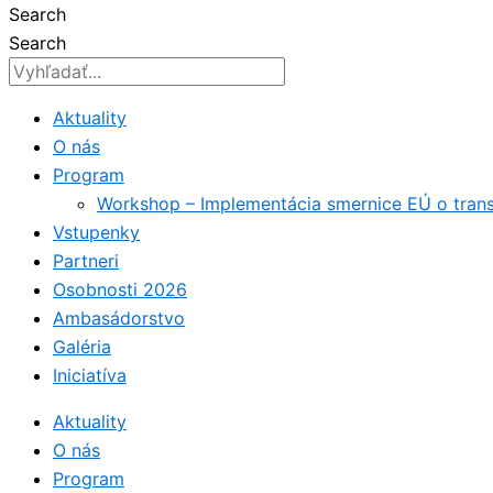
Search
Search
Aktuality
O nás
Program
Workshop – Implementácia smernice EÚ o tran
Vstupenky
Partneri
Osobnosti 2026
Ambasádorstvo
Galéria
Iniciatíva
Aktuality
O nás
Program