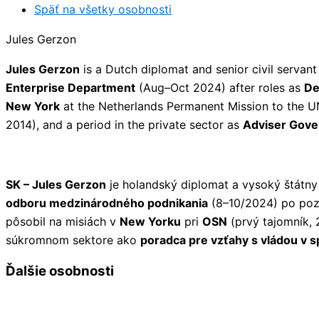
Späť na všetky osobnosti
Jules Gerzon
Jules Gerzon
is a Dutch diplomat and senior civil servant
Enterprise Department
(Aug–Oct 2024) after roles as
De
New York
at the Netherlands Permanent Mission to the U
2014), and a period in the private sector as
Adviser Gover
SK – Jules Gerzon
je holandský diplomat a vysoký štátny
odboru medzinárodného podnikania
(8–10/2024) po poz
pôsobil na misiách v
New Yorku
pri
OSN
(prvý tajomník,
súkromnom sektore ako
poradca pre vzťahy s vládou v s
Ďalšie osobnosti