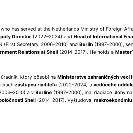
 who has served at the Netherlands Ministry of Foreign Aff
puty Director
(2022–2024) and
Head of International Fin
N (First Secretary, 2006–2010) and
Berlin
(1997–2000), seni
nment Relations at Shell
(2014–2017). He holds a
Master
 úradník, ktorý pôsobí na
Ministerstve zahraničných vecí
íciách
zástupcu riaditeľa
(2022–2024) a
vedúceho oddele
 2006–2010) a v
Berlíne
(1997–2000), mal riadiace úlohy n
poločnosti Shell
(2014–2017). Vyštudoval
makroekonómiu 